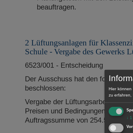
beauftragen.
2 Lüftungsanlagen für Klassenz
Schule - Vergabe des Gewerks L
6523/001 - Entscheidung
Inform
Der Ausschuss hat den folgenden 
beschlossen:
Hier können 
zu erfahren,
Vergabe der Lüftungsarbeiten an d
Preisen und Bedingungen des Ang
Spe
↓
1
Auftragssumme von 254.556,64 € 
Vor