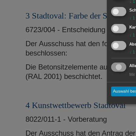
↓
1
Sch
3 Stadtoval: Farbe der Sitzelem
↓
1
Kar
6723/004 - Entscheidung
↓
1
Der Ausschuss hat den folgenden 
Abs
beschlossen:
↓
1
Die Betonsitzelemente auf dem Ge
All
(RAL 2001) beschichtet.
Mit
Auswahl bes
4 Kunstwettbewerb Stadtoval
8022/011-1 - Vorberatung
Der Ausschuss hat den Antrag der