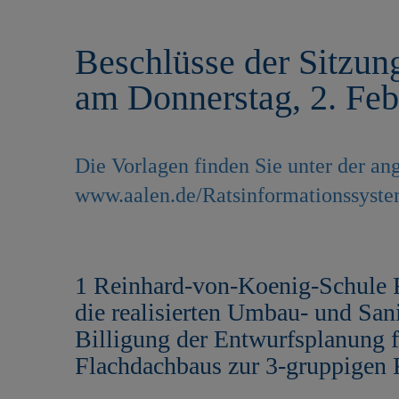
r
e
i
n
Beschlüsse der Sitzun
n
g
am Donnerstag, 2. Feb
e
n
Die Vorlagen finden Sie unter der 
www.aalen.de/Ratsinformationssyst
1 Reinhard-von-Koenig-Schule F
die realisierten Umbau- und S
Billigung der Entwurfsplanung 
Flachdachbaus zur 3-gruppigen K