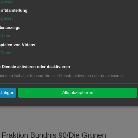
Dienst
riftdarstellung
ente auf dem Georg-Elser-Platz
Dienst
tenanzeige
Dienst
Beschlussantrag einstimmig
pielen von Videos
Dienst
org-Elser-Platz werden in Rotorange
e Dienste aktivieren oder deaktivieren
 diesem Schalter können Sie alle Dienste aktivieren oder deaktivieren.
tätigen
Alle akzeptieren
 Fraktion Bündnis 90/Die Grünen