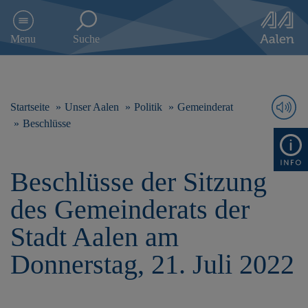
D
i
Menu
Suche
r
e
k
t
z
Startseite
Unser Aalen
Politik
Gemeinderat
u
Beschlüsse
m
I
n
Beschlüsse der Sitzung
h
a
des Gemeinderats der
l
t
Stadt Aalen am
s
p
Donnerstag, 21. Juli 2022
r
i
n
g