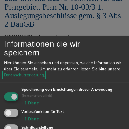
Plangebiet, Plan Nr. 10-09/3 1.
Auslegungsbeschlüsse gem. § 3 Abs.
2 BauGB
6122/020 - Entscheidung
Informationen die wir
Der Gemeinderat fasste einstimmig die
speichern
folgenden Beschlüsse:
Hier können Sie einsehen und anpassen, welche Information wir
über Sie sammeln.
Um mehr zu erfahren, lesen Sie bitte unsere
Datenschutzerklärung
.
Die Entwürfe des
Bebauungsplanes und der
Speicherung von Einstellungen dieser Anwendung
(immer erforderlich)
Satzung über örtliche
↓
1
Dienst
Bauvorschriften (Lageplan mit
Vorlesefunktion für Text
Textteil, 16.05.2022, Büro
↓
1
Dienst
stadtlandingenieure GmbH,
Schriftdarstellung