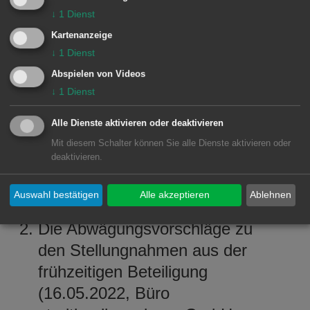
Ellwangen/Amt für Vermessung,
↓
1
Dienst
Liegenschaften und
Kartenanzeige
↓
1
Dienst
Bauverwaltung
Aalen/Stadtplanungsamt Aalen),
Abspielen von Videos
↓
1
Dienst
und der Begründung mit
Umweltbericht (16.05.2022, Büro
Alle Dienste aktivieren oder deaktivieren
stadtlandingenieure GmbH,
Mit diesem Schalter können Sie alle Dienste aktivieren oder
deaktivieren.
Ellwangen, Anlage A) werden
gebilligt.
Auswahl bestätigen
Alle akzeptieren
Ablehnen
Die Abwägungsvorschläge zu
den Stellungnahmen aus der
frühzeitigen Beteiligung
(16.05.2022, Büro