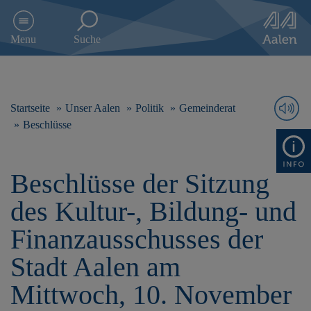
D
i
Menu
Suche
r
e
k
t
z
Startseite
Unser Aalen
Politik
Gemeinderat
u
Beschlüsse
m
I
n
Beschlüsse der Sitzung
h
a
des Kultur-, Bildung- und
l
t
Finanzausschusses der
s
p
Stadt Aalen am
r
i
Mittwoch, 10. November
n
g