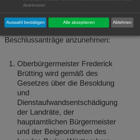
1021/031 - Vorberatung
deaktivieren.
Der Ausschuss empfiehlt dem
Auswahl bestätigen
Alle akzeptieren
Ablehnen
Gemeinderat einstimmig, folgende
Beschlussanträge anzunehmen:
Oberbürgermeister Frederick
Brütting wird gemäß des
Gesetzes über die Besoldung
und
Dienstaufwandsentschädigung
der Landräte, der
hauptamtlichen Bürgermeister
und der Beigeordneten des