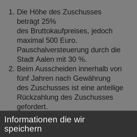
Die Höhe des Zuschusses
beträgt 25%
des Bruttokaufpreises, jedoch
maximal 500 Euro.
Pauschalversteuerung durch die
Stadt Aalen mit 30 %.
Beim Ausscheiden innerhalb von
fünf Jahren nach Gewährung
des Zuschusses ist eine anteilige
Rückzahlung des Zuschusses
gefordert.
Die Regelung gilt für
Informationen die wir
Anträge und Kaufverträge ab
speichern
dem 01.12.2021.