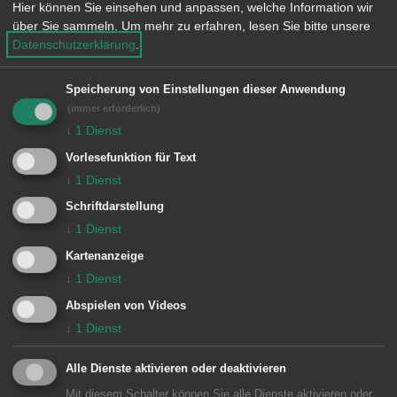
Hier können Sie einsehen und anpassen, welche Information wir
Ein erneuter Zuschuss kann
über Sie sammeln.
Um mehr zu erfahren, lesen Sie bitte unsere
Datenschutzerklärung
.
frühestens nach dem Ablauf von
7 Jahren beantragt werden.
Speicherung von Einstellungen dieser Anwendung
Die Förderung von Jobrädern in
(immer erforderlich)
Form eines einmaligen
↓
1
Dienst
Zuschusses durch die Stadt
Vorlesefunktion für Text
↓
1
Dienst
Aalen wird auf 10
Schriftdarstellung
Jahre bis
31.12.2031
befristet.
↓
1
Dienst
Kartenanzeige
↓
1
Dienst
Abspielen von Videos
5 Festsetzung der Besoldung des
↓
1
Dienst
Oberbürgermeisters und weitere
Regelungen
Alle Dienste aktivieren oder deaktivieren
Mit diesem Schalter können Sie alle Dienste aktivieren oder