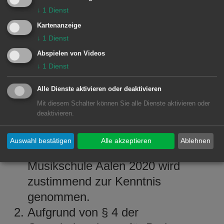
7 Musikschule Aalen
↓
1
Dienst
4421/001 - Vorberatung
Kartenanzeige
↓
1
Dienst
Der Ausschuss empfahl dem
Abspielen von Videos
Gemeinderat einstimmig die folgenden
↓
1
Dienst
Beschlüsse:
Alle Dienste aktivieren oder deaktivieren
- Jahresbericht 2020
Mit diesem Schalter können Sie alle Dienste aktivieren oder
- Neufassung der Satzung
deaktivieren.
Auswahl bestätigen
Alle akzeptieren
Ablehnen
Der Jahresbericht der
Musikschule Aalen 2020 wird
zustimmend zur Kenntnis
genommen.
Aufgrund von § 4 der