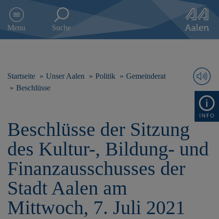
D
i
Menu
Suche
r
e
k
t
z
Startseite
Unser Aalen
Politik
Gemeinderat
u
Beschlüsse
m
I
n
Beschlüsse der Sitzung
h
a
des Kultur-, Bildung- und
l
t
Finanzausschusses der
s
p
Stadt Aalen am
r
i
Mittwoch, 7. Juli 2021
n
g