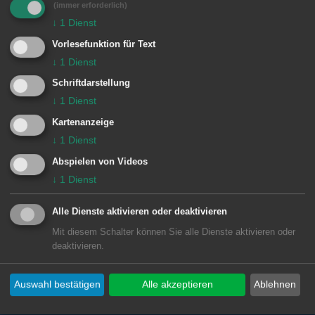
(immer erforderlich)
diesem Erfolg und freut sich, sie im
↓
1
Dienst
Hochbauamt der Stadt Aalen als
Vorlesefunktion für Text
Mitarbeiterin übernehmen zu können.
↓
1
Dienst
Schriftdarstellung
↓
1
Dienst
PNr. 786/2025
Kartenanzeige
↓
1
Dienst
Abspielen von Videos
↓
1
Dienst
© Stadt Aalen, 23.12.2025
Alle Dienste aktivieren oder deaktivieren
Mit diesem Schalter können Sie alle Dienste aktivieren oder
deaktivieren.
Unsere Anschrift
Auswahl bestätigen
Alle akzeptieren
Ablehnen
Rathaus Aalen