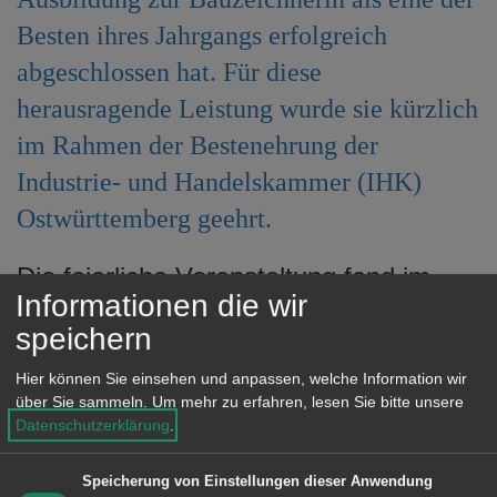
e
Besten ihres Jahrgangs erfolgreich
n
abgeschlossen hat. Für diese
herausragende Leistung wurde sie kürzlich
im Rahmen der Bestenehrung der
Industrie- und Handelskammer (IHK)
Ostwürttemberg geehrt.
Die feierliche Veranstaltung fand im
Informationen die wir
Congress Centrum Stadtgarten in
speichern
Schwäbisch Gmünd statt und würdigte
die besonderen Leistungen der besten
Hier können Sie einsehen und anpassen, welche Information wir
über Sie sammeln.
Um mehr zu erfahren, lesen Sie bitte unsere
Absolventinnen und Absolventen des
Datenschutzerklärung
.
Ausbildungsjahrgangs. Die Stadt Aalen
gratuliert Marie Geywitz herzlich zu
Speicherung von Einstellungen dieser Anwendung