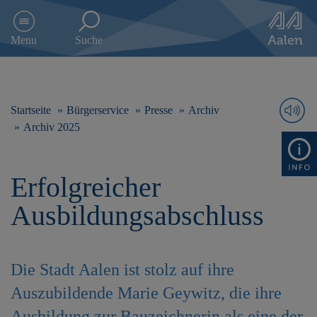
D
i
Menu
Suche
r
e
k
t
z
Startseite
Bürgerservice
Presse
Archiv
u
Archiv 2025
m
I
n
Erfolgreicher
h
a
Ausbildungsabschluss
l
t
s
p
Die Stadt Aalen ist stolz auf ihre
r
i
Auszubildende Marie Geywitz, die ihre
n
g
Ausbildung zur Bauzeichnerin als eine der