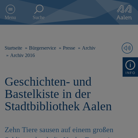
D
i
Menu
Suche
r
e
k
t
z
Startseite
Bürgerservice
Presse
Archiv
u
Archiv 2016
m
I
n
Geschichten- und
h
a
Bastelkiste in der
l
t
Stadtbibliothek Aalen
s
p
r
i
Zehn Tiere sausen auf einem großen
n
g