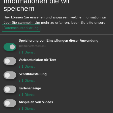
Informationen die wir
Eisenerzbergwerks. Seit 1989 ist diese
speichern
Behandlung im Tiefen Stollen in
Hier können Sie einsehen und anpassen, welche Information wir
Wasseralfingen möglich.
über Sie sammeln.
Um mehr zu erfahren, lesen Sie bitte unsere
Datenschutzerklärung
.
Speicherung von Einstellungen dieser Anwendung
Die Kosten für die Behandlung von
(immer erforderlich)
Atemwegs-Erkrankten und Covid-
↓
1
Dienst
Patienten im Tiefen Stollen
Vorlesefunktion für Text
übernehmen viele ortsansässige
↓
1
Dienst
Krankenkassen.
Schriftdarstellung
↓
1
Dienst
Kartenanzeige
↓
1
Dienst
INFO:
Abspielen von Videos
Anmeldung und weitere Infos gibt es
↓
1
Dienst