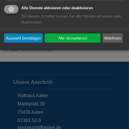
direkt beim Heilstollen Aalen
Alle Dienste aktivieren oder deaktivieren
Telefon: 07361 - 970280
Mit diesem Schalter können Sie alle Dienste aktivieren oder
e-mail: kuraalen@t-online.de
deaktivieren.
Auswahl bestätigen
Alle akzeptieren
Ablehnen
© Stadt Aalen, 14.09.2023
Unsere Anschrift
Rathaus Aalen
Marktplatz 30
73430
Aalen
07361 52-0
presseamt@aalen.de