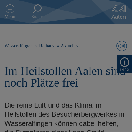
D
i
Menu
Suche
r
e
k
t
z
Wasseralfingen
Rathaus
Aktuelles
u
m
I
Im Heilstollen Aalen sind
n
h
noch Plätze frei
a
l
t
s
Die reine Luft und das Klima im
p
r
Heilstollen des Besucherbergwerkes in
i
Wasseralfingen können dabei helfen,
n
g