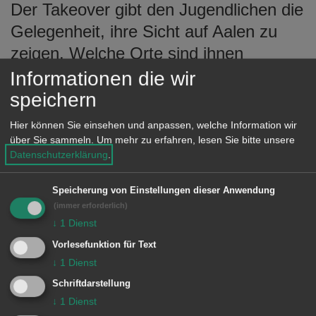
Der Takeover gibt den Jugendlichen die
Gelegenheit, ihre Sicht auf Aalen zu
zeigen. Welche Orte sind ihnen
besonders wichtig, wo verbringen sie
Informationen die wir
ihre Freizeit, welche Angebote und
speichern
Treffpunkte machen die Stadt
Hier können Sie einsehen und anpassen, welche Information wir
lebenswert und was wünschen sie sich
über Sie sammeln.
Um mehr zu erfahren, lesen Sie bitte unsere
Datenschutzerklärung
.
für Aalen? Gleichzeitig soll sichtbar
gemacht werden, wie sich Jugendliche
Speicherung von Einstellungen dieser Anwendung
über den Jugendgemeinderat in die
(immer erforderlich)
↓
1
Dienst
Gestaltung ihrer Stadt einbringen. Ziel
Vorlesefunktion für Text
ist es, authentische Einblicke zu geben,
↓
1
Dienst
junge Stimmen ernst zu nehmen und
Schriftdarstellung
zu zeigen, dass die Stadt ein Ort ist,
↓
1
Dienst
den alle aktiv mitgestalten können.