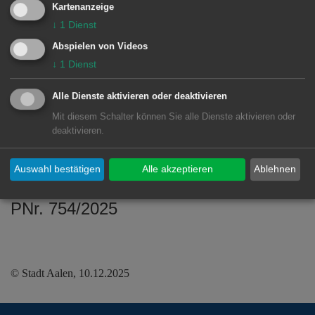
Kartenanzeige
↓
1
Dienst
Dafür übernimmt der
Abspielen von Videos
Jugendgemeinderat am 17. Dezember
↓
1
Dienst
die Instagram-Storys des städtischen
Accounts. Für alle Follower*innen bietet
Alle Dienste aktivieren oder deaktivieren
sich so eine neue Perspektive auf
Mit diesem Schalter können Sie alle Dienste aktivieren oder
deaktivieren.
Aalen aus Sicht der jungen Generation.
Auswahl bestätigen
Alle akzeptieren
Ablehnen
PNr. 754/2025
© Stadt Aalen, 10.12.2025