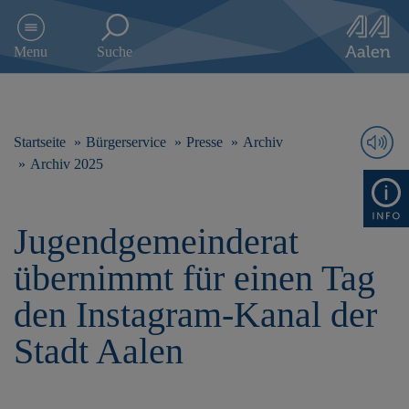
D
i
Menu
Suche
r
e
k
t
z
Startseite
Bürgerservice
Presse
Archiv
u
Archiv 2025
m
I
n
Jugendgemeinderat
h
a
übernimmt für einen Tag
l
t
den Instagram-Kanal der
s
p
Stadt Aalen
r
i
n
g