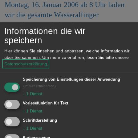
Montag, 16. Januar 2006 ab 8 Uhr laden
e
n
wir die gesamte Wasseralfinger
Bevölkerung sehr herzlich ein!
Informationen die wir
speichern
Der Stefansplatz bleibt wegen des
Krämermarkts am Montag von 6 Uhr
Hier können Sie einsehen und anpassen, welche Information wir
über Sie sammeln.
Um mehr zu erfahren, lesen Sie bitte unsere
bis 20 Uhr gesperrt. Wir bitten die
Datenschutzerklärung
.
Anwohner um Verständnis für die an
diesem Tag entstehenden
Speicherung von Einstellungen dieser Anwendung
(immer erforderlich)
Behinderungen.
↓
1
Dienst
Vorlesefunktion für Text
↓
1
Dienst
© Stadt Aalen, 02.01.2006
Schriftdarstellung
↓
1
Dienst
Kartenanzeige