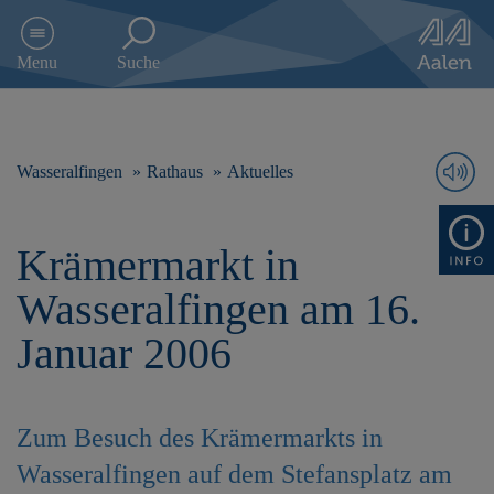
D
i
Menu
Suche
r
e
k
t
z
Wasseralfingen
Rathaus
Aktuelles
u
m
I
Krämermarkt in
n
h
Wasseralfingen am 16.
a
l
Januar 2006
t
s
p
r
Zum Besuch des Krämermarkts in
i
n
Wasseralfingen auf dem Stefansplatz am
g