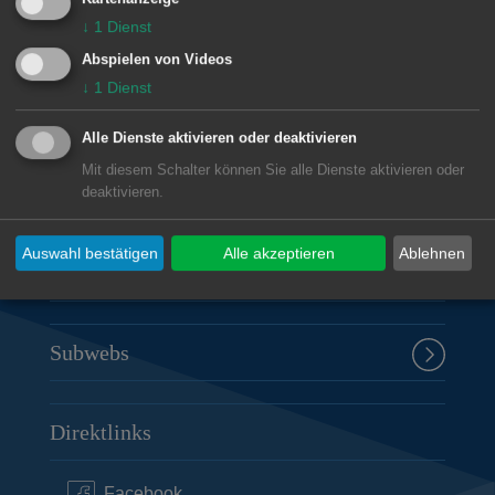
↓
1
Dienst
Unsere Anschrift
Abspielen von Videos
Rathaus Aalen
↓
1
Dienst
Marktplatz 30
Alle Dienste aktivieren oder deaktivieren
73430
Aalen
Mit diesem Schalter können Sie alle Dienste aktivieren oder
07361 52-0
deaktivieren.
presseamt@aalen.de
Auswahl bestätigen
Alle akzeptieren
Ablehnen
Öffnungszeiten Rathaus Aalen
Subwebs
Direktlinks
Facebook