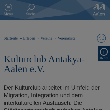
D
i
Menu
Suche
r
e
k
t
z
Startseite
Erleben
Vereine
Vereinsliste
u
m
I
Kulturclub Antakya-
n
h
Aalen e.V.
a
l
t
s
Der Kulturclub arbeitet im Umfeld der
p
r
Migration, Integration und dem
i
interkulturellen Austausch. Die
n
g