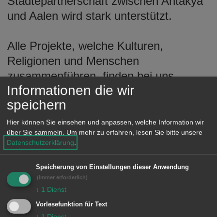
Städtepartnerschaft zwischen Antakya
e
und Aalen wird stark unterstützt.
n
Alle Projekte, welche Kulturen,
Religionen und Menschen
zusammenführen, finden bei uns
Informationen die wir
Anklang.
speichern
Hier können Sie einsehen und anpassen, welche Information wir
über Sie sammeln.
Um mehr zu erfahren, lesen Sie bitte unsere
Unsere Anschrift
Datenschutzerklärung
.
Friedrichstraße 23
Speicherung von Einstellungen dieser Anwendung
73430 Aalen
(immer erforderlich)
↓
1
Dienst
Telefon: +49 176 21042777
Vorlesefunktion für Text
E-Mail:
kulturclubantakya-
↓
1
Dienst