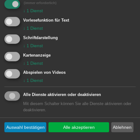
(immer erforderlich)
↓
1
Dienst
Weitere Informationen sind über die
Vorlesefunktion für Text
Internetseite des Museums
↓
1
Dienst
www.limesmuseum.de abrufbar. Dort
Schriftdarstellung
sind auch zusätzliche
↓
1
Dienst
Veranstaltungshinweise zu finden.
Kartenanzeige
↓
1
Dienst
Abspielen von Videos
↓
1
Dienst
© Stadt Aalen, 03.08.2016
Alle Dienste aktivieren oder deaktivieren
Mit diesem Schalter können Sie alle Dienste aktivieren oder
deaktivieren.
Unsere Anschrift
Auswahl bestätigen
Alle akzeptieren
Ablehnen
Rathaus Aalen