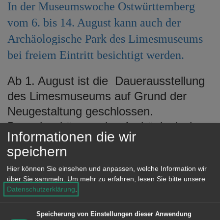
In der Museumswoche Ostwürttemberg
e
n
vom 6. bis 14. August kann auch der
Archäologische Park des Limesmuseums
bei freiem Eintritt besichtigt werden.
Ab 1. August ist die Dauerausstellung
des Limesmuseums auf Grund der
Neugestaltung geschlossen.
Besucher können den Archäologischen
Informationen die wir
Park mit der teilrekonstruierten
speichern
Reiterbaracke bis zum 14. August
Hier können Sie einsehen und anpassen, welche Information wir
kostenfrei besuchen. Der
über Sie sammeln.
Um mehr zu erfahren, lesen Sie bitte unsere
Museumsshop mit seinem
Datenschutzerklärung
.
breitgefächerten Angebot von Literatur
Speicherung von Einstellungen dieser Anwendung
und Repliken ist weiterhin geöffnet.