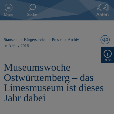
D
i
Menu
Suche
r
e
k
t
z
Startseite
Bürgerservice
Presse
Archiv
u
Archiv 2016
m
I
n
Museumswoche
h
a
Ostwürttemberg – das
l
t
Limesmuseum ist dieses
s
p
Jahr dabei
r
i
n
g