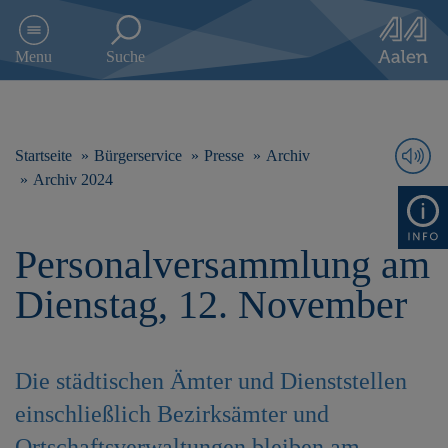
D
i
Menu
Suche
r
e
k
t
z
Startseite
Bürgerservice
Presse
Archiv
u
Archiv 2024
m
I
n
Personalversammlung am
h
a
Dienstag, 12. November
l
t
s
p
Die städtischen Ämter und Dienststellen
r
i
einschließlich Bezirksämter und
n
g
Ortschaftsverwaltungen bleiben am