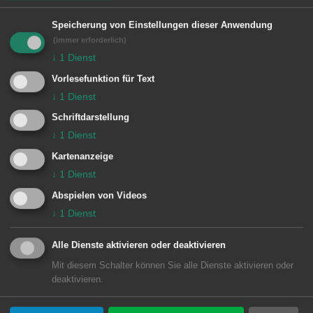
ganztägig geschlossen. Das Haus der
Speicherung von Einstellungen dieser Anwendung
Jugend hat von 13 bis 17 Uhr geöffnet,
(immer erforderlich)
der Jugendtreff Wasseralfingen von
↓
1
Dienst
12.15 bis 16 Uhr. Der Jugendtreff im
Vorlesefunktion für Text
WeststadtZentrum bleibt an diesem
↓
1
Dienst
Tag ganztägig geschlossen.
Schriftdarstellung
↓
1
Dienst
Der Kinderbereich im Treffpunkt
Kartenanzeige
Rötenberg hat ab 14 Uhr geöffnet, der
↓
1
Dienst
Jugendbereich ab 15 Uhr.
Abspielen von Videos
↓
1
Dienst
Alle Dienste aktivieren oder deaktivieren
© Stadt Aalen, 31.10.2024
Mit diesem Schalter können Sie alle Dienste aktivieren oder
deaktivieren.