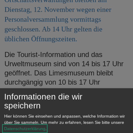
e
Dienstag, 12. November wegen einer
n
Personalversammlung vormittags
geschlossen. Ab 14 Uhr gelten die
üblichen Öffnungszeiten.
Die Tourist-Information und das
Urweltmuseum sind von 14 bis 17 Uhr
geöffnet. Das Limesmuseum bleibt
durchgängig von 10 bis 17 Uhr
geöffnet.
Informationen die wir
Die Stadtbibliothek Aalen ist an diesem
speichern
Tag ab 13 Uhr geöffnet.
Hier können Sie einsehen und anpassen, welche Information wir
über Sie sammeln.
Um mehr zu erfahren, lesen Sie bitte unsere
Die städtischen Kindertagesstätten sind
Datenschutzerklärung
.