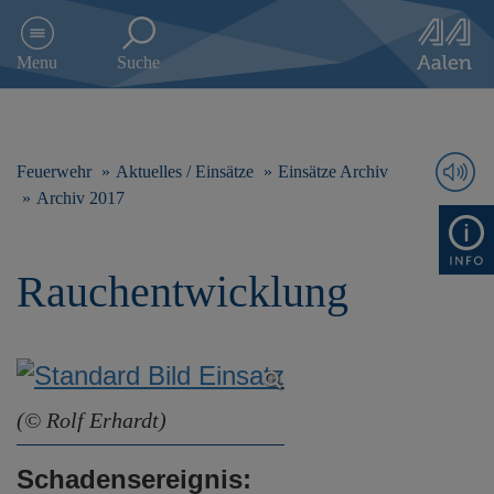
D
i
Menu
Suche
r
e
k
t
z
Feuerwehr
Aktuelles / Einsätze
Einsätze Archiv
u
Archiv 2017
m
I
n
Rauchentwicklung
h
a
l
t
s
p
r
(© Rolf Erhardt)
i
n
Schadensereignis:
g