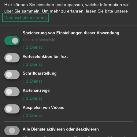
Hier können Sie einsehen und anpassen, welche Information wir
Besondere Vorkommnisse:
über Sie sammeln.
Um mehr zu erfahren, lesen Sie bitte unsere
Datenschutzerklärung
.
5/43 außer Dienst
Speicherung von Einstellungen dieser Anwendung
Einheiten Feuerwehr Aalen:
(immer erforderlich)
↓
1
Dienst
Kommando
1/10 KDOW
Vorlesefunktion für Text
Zugführer vom Dienst
1/11 ELW (ZvD)
↓
1
Dienst
1 Aalen
1/33 DLA
Schriftdarstellung
1/42 LF 8/6
↓
1
Dienst
1/43 HLF 10
Kartenanzeige
1/45 LF KatS
↓
1
Dienst
4 Unterkochen
4/43 HLF 10
Abspielen von Videos
↓
1
Dienst
Alle Dienste aktivieren oder deaktivieren