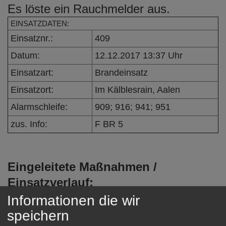
Es löste ein Rauchmelder aus.
e
n
EINSATZDATEN:
Einsatznr.:
409
Datum:
12.12.2017 13:37 Uhr
Einsatzart:
Brandeinsatz
Einsatzort:
Im Kälblesrain, Aalen
Alarmschleife:
909; 916; 941; 951
zus. Info:
F BR 5
Eingeleitete Maßnahmen /
Einsatzverlauf:
Bei der Erkundung wurden Bauarbeiten
Informationen die wir
als Auslösegrund festgestellt.
speichern