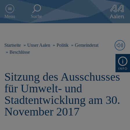
D
i
Menu
Suche
r
e
k
t
z
Startseite
Unser Aalen
Politik
Gemeinderat
u
Beschlüsse
m
I
n
Sitzung des Ausschusses
h
a
für Umwelt- und
l
t
Stadtentwicklung am 30.
s
p
November 2017
r
i
n
g