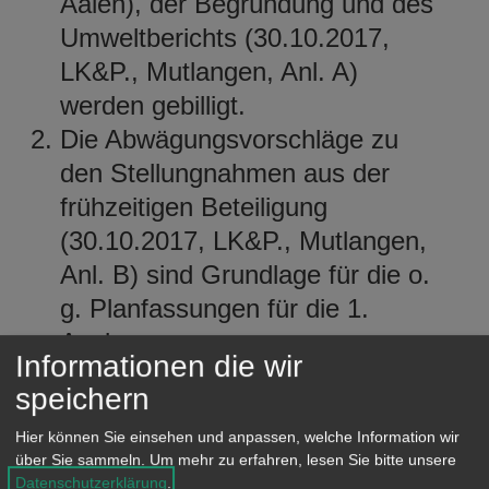
Aalen), der Begründung und des
Umweltberichts (30.10.2017,
LK&P., Mutlangen, Anl. A)
werden gebilligt.
Die Abwägungsvorschläge zu
den Stellungnahmen aus der
frühzeitigen Beteiligung
(30.10.2017, LK&P., Mutlangen,
Anl. B) sind Grundlage für die o.
g. Planfassungen für die 1.
Auslegung.
Informationen die wir
Folgende Bebauungspläne
speichern
werden aufgehoben, soweit
Hier können Sie einsehen und anpassen, welche Information wir
diese vom Geltungsbereich des
über Sie sammeln.
Um mehr zu erfahren, lesen Sie bitte unsere
B-Planes/der Satzung über
Datenschutzerklärung
.