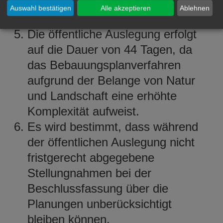
03.03.2016 im Süden, Westen
Auswahl bestätigen
Alle akzeptieren
Ablehnen
und Norden ab.
Die öffentliche Auslegung erfolgt
auf die Dauer von 44 Tagen, da
das Bebauungsplanverfahren
aufgrund der Belange von Natur
und Landschaft eine erhöhte
Komplexität aufweist.
Es wird bestimmt, dass während
der öffentlichen Auslegung nicht
fristgerecht abgegebene
Stellungnahmen bei der
Beschlussfassung über die
Planungen unberücksichtigt
bleiben können.