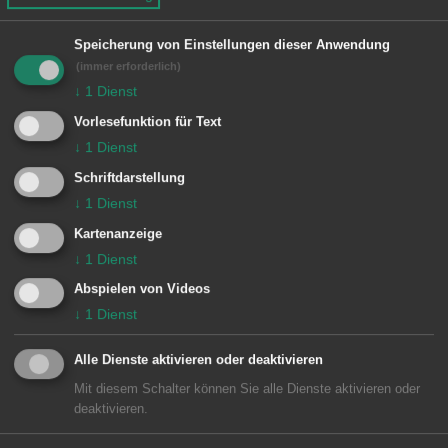
örtliche Bauvorschriften Nr. 70-
03/2 überlagert werden:
Speicherung von Einstellungen dieser Anwendung
(immer erforderlich)
- Plan Nr. 70-03 „Treppach-
↓
1
Dienst
Nord“, genehmigt/in Kraft seit
Vorlesefunktion für Text
21.09.1984.
↓
1
Dienst
- Plan Nr. 70-01/4 „Änderung
Schriftdarstellung
des Bebauungsplans Treppach-
↓
1
Dienst
Süd“, in Kraft seit 02.04.1992
Kartenanzeige
↓
1
Dienst
Der Geltungsbereich des
Abspielen von Videos
Bebauungsplanes und der
↓
1
Dienst
Satzung über örtliche
Bauvorschriften weicht vom
Alle Dienste aktivieren oder deaktivieren
Geltungsbereich des
Mit diesem Schalter können Sie alle Dienste aktivieren oder
deaktivieren.
Aufstellungsbeschlusses vom