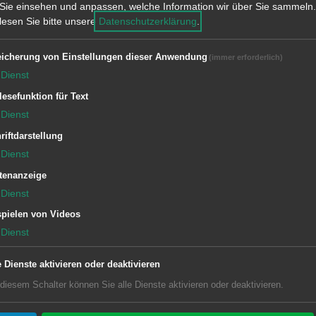
Sie einsehen und anpassen, welche Information wir über Sie sammeln.
 lesen Sie bitte unsere
Datenschutzerklärung
.
icherung von Einstellungen dieser Anwendung
(immer erforderlich)
Dienst
lesefunktion für Text
Dienst
riftdarstellung
Dienst
tenanzeige
DEN
Dienst
pielen von Videos
Dienst
e Dienste aktivieren oder deaktivieren
ügung stehen, versenden wir bei Bedarf und auf Nachfrage an
 diesem Schalter können Sie alle Dienste aktivieren oder deaktivieren.