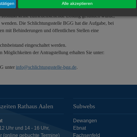
tätigen
Alle akzeptieren
Kontakt keine zufriedenstellende Lösung gefunden wurde,
G wenden. Die Schlichtungsstelle BGG hat die Aufgabe, bei
n mit Behinderungen und öffentlichen Stellen eine
chtsbeistand eingeschaltet werden.
 Möglichkeiten der Antragstellung erhalten Sie unter:
GG unter
info@schlichtungsstelle‐bgg.de
.
zeiten Rathaus Aalen
Subwebs
t
Dewangen
12 Uhr und 14 - 16 Uhr,
Ebnat
r (online gebuchte Termine)
Fachsenfeld