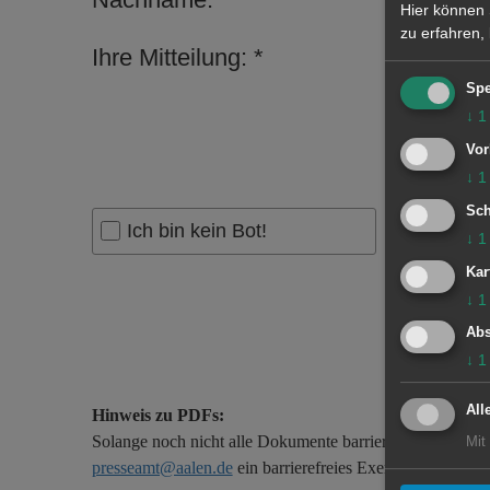
Hier können 
zu erfahren,
Ihre Mitteilung:
Spe
↓
1
Vor
↓
1
Sch
Ich bin kein Bot!
↓
1
Kar
ABSEN
↓
1
Abs
↓
1
All
Hinweis zu PDFs:
Solange noch nicht alle Dokumente barrierefrei zur Verf
Mit
presseamt@aalen.de
ein barrierefreies Exemplar