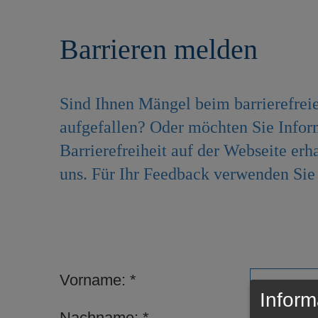
r
e
i
n
Barrieren melden
n
g
e
n
Sind Ihnen Mängel beim barrierefrei
aufgefallen? Oder möchten Sie Info
Barrierefreiheit auf der Webseite er
uns. Für Ihr Feedback verwenden Sie 
Vorname:
Inform
Nachname: