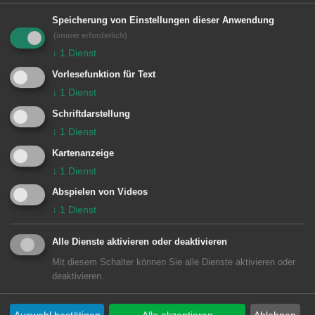
Matzik Urkunden und Gutscheine sowie
Speicherung von Einstellungen dieser Anwendung
ein persönliches Geschenk.
(immer erforderlich)
↓
1
Dienst
Vorlesefunktion für Text
↓
1
Dienst
Sportlerin und Sportler des Jahres
Schriftdarstellung
2016: Alicia Maier und Florian Bopp
↓
1
Dienst
Die Anwesenden an der Unterkochener
Kartenanzeige
↓
1
Dienst
Sportlerehrung wählten zur
Abspielen von Videos
Sportlerin des Jahres 2016
↓
1
Dienst
Alle Dienste aktivieren oder deaktivieren
Mit diesem Schalter können Sie alle Dienste aktivieren oder
Alicia Maier.
deaktivieren.
Auswahl bestätigen
Alle akzeptieren
Ablehnen