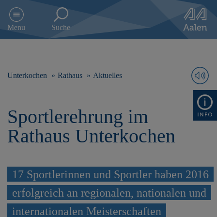
D
i
Menu
Suche
r
e
k
t
z
Unterkochen
Rathaus
Aktuelles
u
m
I
Sportlerehrung im
n
h
Rathaus Unterkochen
a
l
t
s
17 Sportlerinnen und Sportler haben 2016
p
r
erfolgreich an regionalen, nationalen und
i
n
internationalen Meisterschaften
g