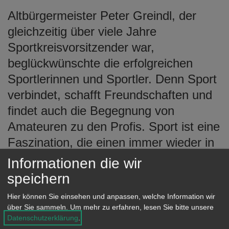
Altbürgermeister Peter Greindl, der
gleichzeitig über viele Jahre
Sportkreisvorsitzender war,
beglückwünschte die erfolgreichen
Sportlerinnen und Sportler. Denn Sport
verbindet, schafft Freundschaften und
findet auch die Begegnung von
Amateuren zu den Profis. Sport ist eine
Faszination, die einen immer wieder in
einen besonderen Bann zieht.
Informationen die wir
speichern
Hier können Sie einsehen und anpassen, welche Information wir
Die Sportlerinnen und Sportler erhielten
über Sie sammeln.
Um mehr zu erfahren, lesen Sie bitte unsere
Datenschutzerklärung
.
aus der Hand von Ortsvorsteherin