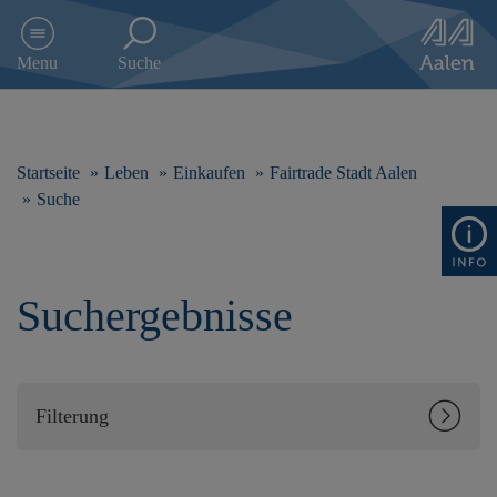
D
i
Menu
Suche
r
e
k
t
z
Startseite
Leben
Einkaufen
Fairtrade Stadt Aalen
u
Suche
m
I
n
h
Suchergebnisse
a
l
t
s
p
Filterung
r
i
n
g