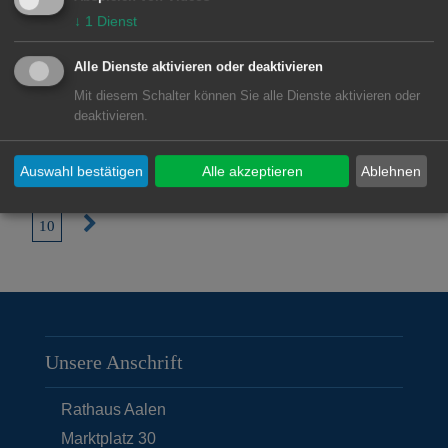
Stadtplanung
↓
1
Dienst
Stadtplanung
Alle Dienste aktivieren oder deaktivieren
Stadtgeschichte(n)
Mit diesem Schalter können Sie alle Dienste aktivieren oder
Stadtgeschichte(n)
deaktivieren.
Auswahl bestätigen
Alle akzeptieren
Ablehnen
V
1
2
3
4
5
6
7
8
9
o
N
10
r
ä
i
c
g
h
e
s
Unsere Anschrift
S
t
e
e
Rathaus Aalen
i
S
Marktplatz 30