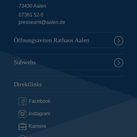
t
e
73430
Aalen
e
i
07361 52-0
presseamt@aalen.de
t
e
Öffnungszeiten Rathaus Aalen
Subwebs
Direktlinks
Facebook
Instagram
Karriere