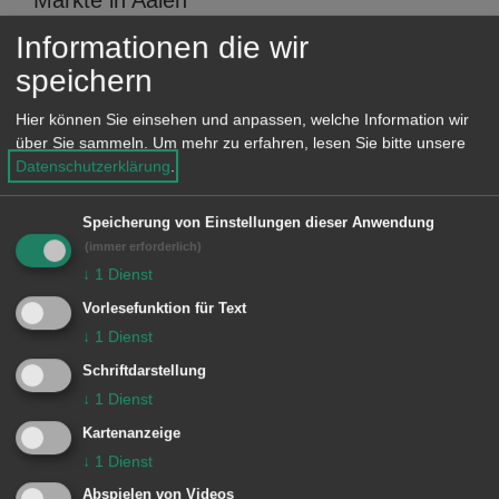
e
Märkte in Aalen
Informationen die wir
speichern
Sternwarten
Hier können Sie einsehen und anpassen, welche Information wir
Sternwarten
über Sie sammeln.
Um mehr zu erfahren, lesen Sie bitte unsere
Datenschutzerklärung
.
Friedhöfe
Speicherung von Einstellungen dieser Anwendung
Friedhöfe
(immer erforderlich)
↓
1
Dienst
Polizei
Vorlesefunktion für Text
Polizei
↓
1
Dienst
Schriftdarstellung
Bahnhöfe & Haltepunkte
↓
1
Dienst
Bahnhöfe & Haltepunkte
Kartenanzeige
↓
1
Dienst
Abspielen von Videos