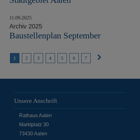
11.09.2025
Archiv 2025
Baustellenplan September
N
1
2
3
4
5
6
7
ä
c
h
s
Unsere Anschrift
t
e
Rathaus Aalen
S
Marktplatz 30
e
73430
Aalen