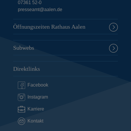
i
07361 52-0
presseamt@aalen.de
t
e
Öffnungszeiten Rathaus Aalen
Subwebs
Direktlinks
Facebook
Instagram
Karriere
Kontakt