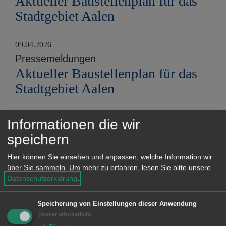
Aktueller Baustellenplan für das
Stadtgebiet Aalen
09.04.2026
Pressemeldungen
Aktueller Baustellenplan für das
Stadtgebiet Aalen
11.02.2026
Informationen die wir
Pressemeldungen
speichern
Aktueller Baustellenplan für das
Hier können Sie einsehen und anpassen, welche Information wir
Stadtgebiet Aalen
über Sie sammeln.
Um mehr zu erfahren, lesen Sie bitte unsere
Datenschutzerklärung
.
15.01.2026
Pressemeldungen
Speicherung von Einstellungen dieser Anwendung
Aktueller Baustellenplan für das
(immer erforderlich)