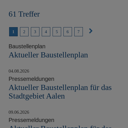
e
n
61 Treffer
N
1
2
3
4
5
6
7
ä
Baustellenplan
c
Aktueller Baustellenplan
h
s
04.08.2026
t
Pressemeldungen
e
Aktueller Baustellenplan für das
S
Stadtgebiet Aalen
e
i
09.06.2026
t
Pressemeldungen
e