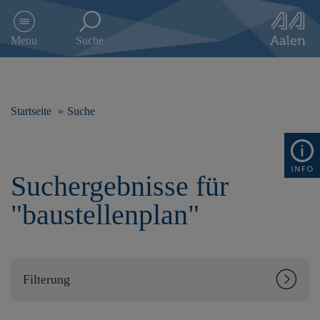
D
i
Menu
Suche
r
e
k
t
z
Startseite
Suche
u
m
I
n
Suchergebnisse für
h
a
"baustellenplan"
l
t
s
p
r
Filterung
i
n
g