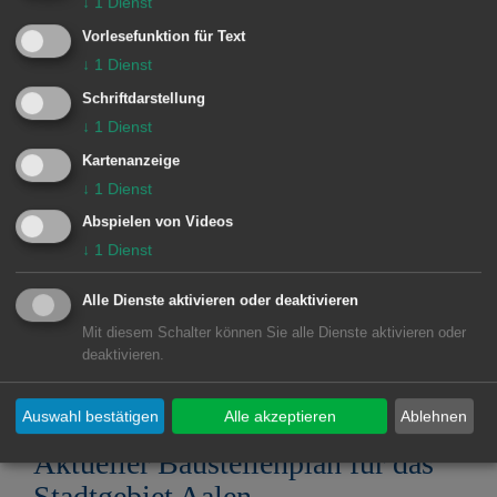
↓
1
Dienst
Stadtgebiet Aalen
Vorlesefunktion für Text
↓
1
Dienst
11.12.2025
Schriftdarstellung
Archiv 2025
↓
1
Dienst
Aktueller Baustellenplan für das
Kartenanzeige
Stadtgebiet Aalen
↓
1
Dienst
Abspielen von Videos
05.11.2025
↓
1
Dienst
Archiv 2025
Aktueller Baustellenplan für das
Alle Dienste aktivieren oder deaktivieren
Stadtgebiet Aalen
Mit diesem Schalter können Sie alle Dienste aktivieren oder
deaktivieren.
30.09.2025
Auswahl bestätigen
Alle akzeptieren
Ablehnen
Archiv 2025
Aktueller Baustellenplan für das
Stadtgebiet Aalen