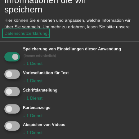
Informationen die wir
speichern
● Schlussgedanken zum Tag
Hier können Sie einsehen und anpassen, welche Information wir
Frau Ortsvorsteherin Andrea Hatam
über Sie sammeln.
Um mehr zu erfahren, lesen Sie bitte unsere
Datenschutzerklärung
.
● Abschließendes Musikstück SHW-
Speicherung von Einstellungen dieser Anwendung
Bergkapelle
(immer erforderlich)
↓
1
Dienst
Vorlesefunktion für Text
↓
1
Dienst
Schriftdarstellung
Gedenkfeier Röthardt Ehrenmal
↓
1
Dienst
14.00 Uhr
Kartenanzeige
↓
1
Dienst
Abspielen von Videos
↓
1
Dienst