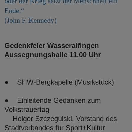
oder der Krieg setzt der Menschheit ein
e
Ende.“
n
(John F. Kennedy)
Gedenkfeier Wasseralfingen
Aussegnungshalle 11.00 Uhr
● SHW-Bergkapelle (Musikstück)
● Einleitende Gedanken zum
Volkstrauertag
Holger Szczegulski, Vorstand des
Stadtverbandes für Sport+Kultur