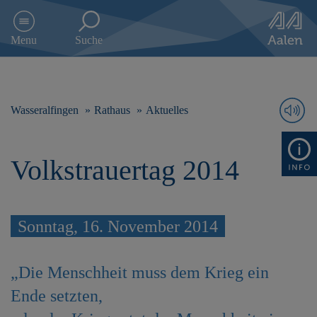
D
i
Menu
Suche
r
e
k
t
z
Wasseralfingen
Rathaus
Aktuelles
u
m
I
Volkstrauertag 2014
n
h
a
l
t
Sonntag, 16. November 2014
s
p
r
„Die Menschheit muss dem Krieg ein
i
Ende setzten,
n
g