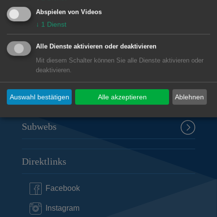
Marktplatz 30
Abspielen von Videos
73430
Aalen
↓
1
Dienst
07361 52-1304
Alle Dienste aktivieren oder deaktivieren
tiefbauamt@aalen.de
Mit diesem Schalter können Sie alle Dienste aktivieren oder
deaktivieren.
Öffnungszeiten Amt für Tiefbau und
Mobilität
Auswahl bestätigen
Alle akzeptieren
Ablehnen
Subwebs
Direktlinks
Facebook
Instagram