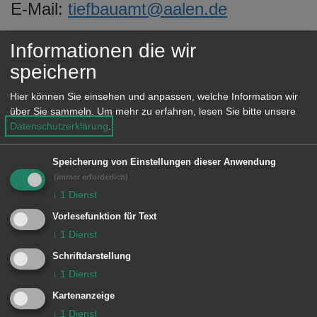
E-Mail:
tiefbauamt@aalen.de
e
n
Informationen die wir
speichern
Einrichtung
Hier können Sie einsehen und anpassen, welche Information wir
Amt für Tiefbau und Mobilität
über Sie sammeln.
Um mehr zu erfahren, lesen Sie bitte unsere
Datenschutzerklärung
.
Dienstleistungen
Speicherung von Einstellungen dieser Anwendung
Leistungsverzeichnis für Tiefbau
(immer erforderlich)
↓
1
Dienst
Vorlesefunktion für Text
↓
1
Dienst
Schriftdarstellung
Unsere Anschrift
↓
1
Dienst
Kartenanzeige
Amt für Tiefbau und Mobilität
↓
1
Dienst