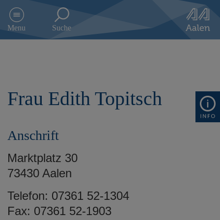
D
i
Menu
Suche
r
e
k
t
z
u
Frau Edith Topitsch
m
I
n
h
Anschrift
a
l
t
Marktplatz 30
s
73430 Aalen
p
r
Telefon: 07361 52-1304
i
n
Fax: 07361 52-1903
g