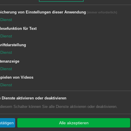
Brandeinsätzen geübt. Am zweiten
icherung von Einstellungen dieser Anwendung
(immer erforderlich)
 Hilfe auf dem Plan.
Dienst
lesefunktion für Text
Dienst
riftdarstellung
Dienst
tenanzeige
Dienst
pielen von Videos
Dienst
e Dienste aktivieren oder deaktivieren
 diesem Schalter können Sie alle Dienste aktivieren oder deaktivieren.
tätigen
Alle akzeptieren