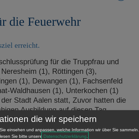
ür die Feuerwehr
iel erreicht.
chlussprüfung für die Truppfrau und
eresheim (1), Röttingen (3),
singen (1), Dewangen (1), Fachsenfeld
nat-Waldhausen (1), Unterkochen (1)
er Stadt Aalen statt, Zuvor hatten die
higen Ausbildung auf diesen Tag
ationen die wir speichern
schen Unterweisung in
nd Löschen, gab es an den zwei
Sie einsehen und anpassen, welche Information wir über Sie sammeln.
 lesen Sie bitte unsere
Datenschutzerklärung
.
che Übungen. Hier wurden Taktiken