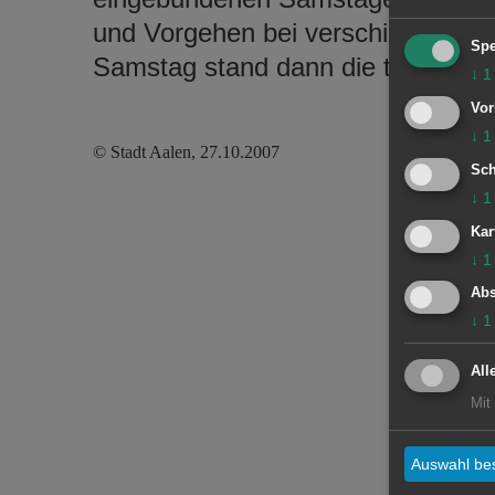
und Vorgehen bei verschiedenen 
Spe
Samstag stand dann die technische
↓
1
Vor
↓
1
© Stadt Aalen, 27.10.2007
Sch
↓
1
Kar
↓
1
Abs
↓
1
All
Mit
Auswahl bes