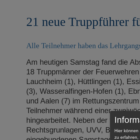
r
e
i
n
21 neue Truppführer f
n
g
e
n
Alle Teilnehmer haben das Lehrgangsz
Am heutigen Samstag fand die Abs
18 Truppmänner der Feuerwehren N
Lauchheim (1), Hüttlingen (1), Es
(3), Wasseralfingen-Hofen (1), Eb
und Aalen (7) im Rettungszentrum d
Teilnehmer während einer zweiwöc
Inform
hingearbeitet. Neben der theoreti
Rechtsgrunlagen, UVV, Brennen u
Hier können 
zu erfahren,
eingebundenen Samstagen praktis