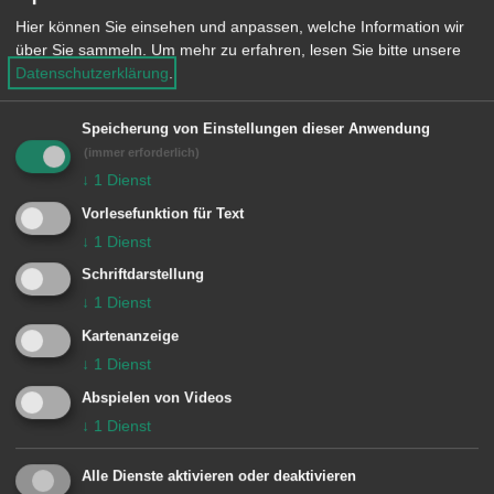
Sängerhalle (Karlsplatz 2,
Hier können Sie einsehen und anpassen, welche Information wir
über Sie sammeln.
Um mehr zu erfahren, lesen Sie bitte unsere
Wasseralfingen). Nach der Begrüßung
Datenschutzerklärung
.
durch Ortsvorsteher Josef A. Fuchs
und einem Grußwort von
Speicherung von Einstellungen dieser Anwendung
(immer erforderlich)
Oberbürgermeister Frederick Brütting
↓
1
Dienst
hält Stadtarchivar Dr. Georg Feuerbach
Vorlesefunktion für Text
einen Festvortrag zum Thema
↓
1
Dienst
„Der (Zwangs-)Zusammenschluss von
Schriftdarstellung
Wasseralfingen (und Hofen) mit Aalen
↓
1
Dienst
1973 bis 1975“. Birgit Simon,
Kartenanzeige
↓
1
Dienst
Vorsitzende des Bundes für
Abspielen von Videos
Heimatpflege, wird anschließend kurz
↓
1
Dienst
in die Ausstellung „Protest in
Wasseralfingen“ im Bürgerhaus
Alle Dienste aktivieren oder deaktivieren