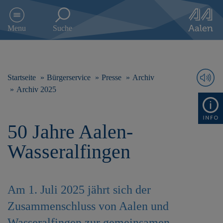
D
i
Menu
Suche
r
e
k
t
z
Startseite
Bürgerservice
Presse
Archiv
u
Archiv 2025
m
I
n
50 Jahre Aalen-
h
a
Wasseralfingen
l
t
s
p
Am 1. Juli 2025 jährt sich der
r
i
Zusammenschluss von Aalen und
n
g
Wasseralfingen zur gemeinsamen