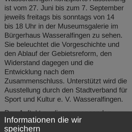
ist vom 27. Juni bis zum 7. September
jeweils freitags bis sonntags von 14
bis 18 Uhr in der Museumsgalerie im
Bürgerhaus Wasseralfingen zu sehen.
Sie beleuchtet die Vorgeschichte und
den Ablauf der Gebietsreform, den
Widerstand dagegen und die
Entwicklung nach dem
Zusammenschluss. Unterstützt wird die
Ausstellung durch den Stadtverband für
Sport und Kultur e. V. Wasseralfingen.
Den Auftakt zu dieser spannenden
Informationen die wir
Zeitreise bildet ein Vortragsabend am
speichern
Dienstag, 24. Juni um 19 Uhr in der