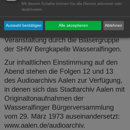
einführen, die nach einem
Mit diesem Schalter können Sie alle Dienste aktivieren oder
deaktivieren.
gemeinsamen Spaziergang dorthin an
diesem Abend erstmals zu sehen ist.
Auswahl bestätigen
Alle akzeptieren
Ablehnen
Musikalisch umrahmt wird die
Veranstaltung durch die Bläsergruppe
der SHW Bergkapelle Wasseralfingen.
Zur inhaltlichen Einstimmung auf den
Abend stehen die Folgen 12 und 13
des Audioarchivs Aalen zur Verfügung,
in denen sich das Stadtarchiv Aalen mit
Originaltonaufnahmen der
Wasseralfinger Bürgerversammlung
vom 29. März 1973 auseinandersetzt:
www.aalen.de/audioarchiv.