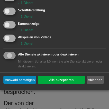
nachhaltigen Wohnens in Kombination
↓
1
Dienst
mit weiteren Einrichtungen wie Kitas,
Schriftdarstellung
Nahversorgung oder betreutem
↓
1
Dienst
Wohnen wurden ebenso wie eine
Kartenanzeige
↓
1
Dienst
mehrgeschossige Holzbauweise
Abspielen von Videos
angesprochen. Der Bereich
↓
1
Dienst
Pflegeimmobilien bildete einen weiteren
Schwerpunkt. Und die Lebensmittel-
Alle Dienste aktivieren oder deaktivieren
Nahversorgung wurde ebenso wie
Mit diesem Schalter können Sie alle Dienste aktivieren oder
deaktivieren.
Veränderungen in der
Handelslandschaft am Stand und in
Auswahl bestätigen
Alle akzeptieren
Ablehnen
Einzelgesprächen mit den Akteuren
besprochen.
Der von der