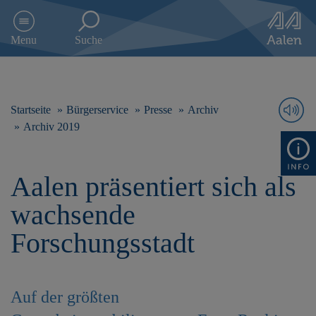
D
i
Menu
Suche
r
e
k
t
z
Startseite
Bürgerservice
Presse
Archiv
u
Archiv 2019
m
I
n
Aalen präsentiert sich als
h
a
wachsende
l
t
Forschungsstadt
s
p
r
i
Auf der größten
n
g