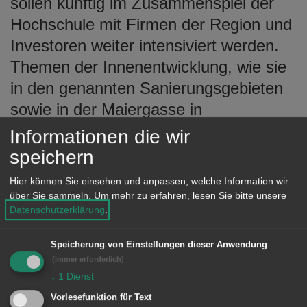
sollen künftig im Zusammenspiel der
Hochschule mit Firmen der Region und
Investoren weiter intensiviert werden.
Themen der Innenentwicklung, wie sie
in den genannten Sanierungsgebieten
sowie in der Maiergasse in
Wasseralfingen aufgearbeitet werden,
Informationen die wir
sind für die im 19. Jahrhundert
speichern
industrialisierte Stadt wichtig, um ihr
Hier können Sie einsehen und anpassen, welche Information wir
innerstädtisches Gesicht zu erneuern.
über Sie sammeln.
Um mehr zu erfahren, lesen Sie bitte unsere
Datenschutzerklärung
.
Von Projektentwicklern und Investoren
wurden vor allem drei Aspekte an die
Speicherung von Einstellungen dieser Anwendung
(immer erforderlich)
Vertreter der Stadt auf der Messe
↓
1
Dienst
herangetragen. Der Bereich des
Vorlesefunktion für Text