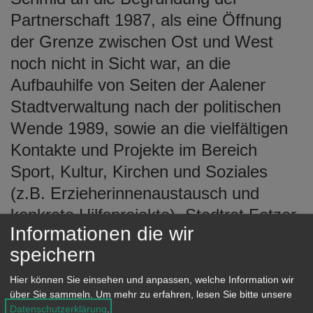
Partnerschaft 1987, als eine Öffnung
der Grenze zwischen Ost und West
noch nicht in Sicht war, an die
Aufbauhilfe von Seiten der Aalener
Stadtverwaltung nach der politischen
Wende 1989, sowie an die vielfältigen
Kontakte und Projekte im Bereich
Sport, Kultur, Kirchen und Soziales
(z.B. Erzieherinnenaustausch und
konkrete Hilfsprojekte). Stadtrat Fetzer
Informationen die wir
ergänzte den erfolgreichen
speichern
Schüleraustausch.
Hier können Sie einsehen und anpassen, welche Information wir
Bürgermeister Csaba Schmidt
über Sie sammeln.
Um mehr zu erfahren, lesen Sie bitte unsere
bekräftigte, wie wichtig ihm die
Datenschutzerklärung
.