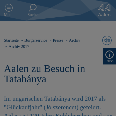
D
i
Menu
Suche
r
e
k
t
z
Startseite
Bürgerservice
Presse
Archiv
u
Archiv 2017
m
I
n
Aalen zu Besuch in
h
a
Tatabánya
l
t
s
p
Im ungarischen Tatabánya wird 2017 als
r
i
"Glückaufjahr" (Jó szerencet) gefeiert.
n
g
Anlass ist 120 Jahre Kohlebergbau und vor