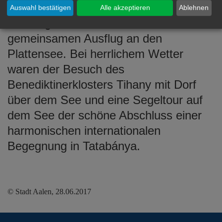
für die Wasserversorgung dient. Am
Auswahl bestätigen
Alle akzeptieren
Ablehnen
Sonntag erlebten die Gäste einen
gemeinsamen Ausflug an den
Plattensee. Bei herrlichem Wetter
waren der Besuch des
Benediktinerklosters Tihany mit Dorf
über dem See und eine Segeltour auf
dem See der schöne Abschluss einer
harmonischen internationalen
Begegnung in Tatabánya.
© Stadt Aalen, 28.06.2017