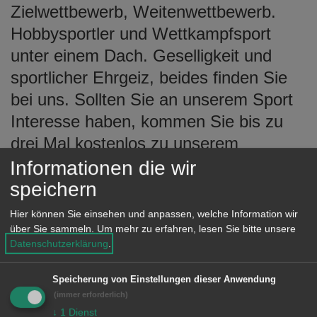
Zielwettbewerb, Weitenwettbewerb.
e
n
Hobbysportler und Wettkampfsport
unter einem Dach. Geselligkeit und
sportlicher Ehrgeiz, beides finden Sie
bei uns. Sollten Sie an unserem Sport
Interesse haben, kommen Sie bis zu
drei Mal kostenlos zu unserem
Training. Jugendliche und
Informationen die wir
Junggebliebene können unseren
speichern
faszinierenden Sport ausüben und sind
Hier können Sie einsehen und anpassen, welche Information wir
immer bei uns willkommen.
über Sie sammeln.
Um mehr zu erfahren, lesen Sie bitte unsere
Datenschutzerklärung
.
Speicherung von Einstellungen dieser Anwendung
Link
(immer erforderlich)
↓
1
Dienst