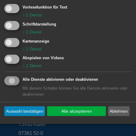
Aalener Eissportfreunde
Vorlesefunktion für Text
↓
1
Dienst
Schriftdarstellung
↓
1
Dienst
E-Mail:
greutneger@t-online.de
Kartenanzeige
↓
1
Dienst
Abspielen von Videos
↓
1
Dienst
Alle Dienste aktivieren oder deaktivieren
Mit diesem Schalter können Sie alle Dienste aktivieren oder
Unsere Anschrift
deaktivieren.
Rathaus Aalen
Auswahl bestätigen
Alle akzeptieren
Ablehnen
Marktplatz 30
73430
Aalen
07361 52-0