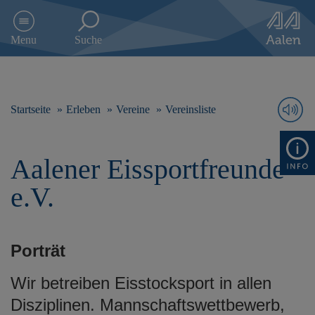
D
i
Menu
Suche
r
e
k
t
z
Startseite
Erleben
Vereine
Vereinsliste
u
m
I
Aalener Eissportfreunde
n
h
e.V.
a
l
t
s
Porträt
p
r
Wir betreiben Eisstocksport in allen
i
n
Disziplinen. Mannschaftswettbewerb,
g