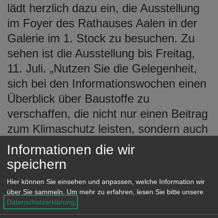
lädt herzlich dazu ein, die Ausstellung
im Foyer des Rathauses Aalen in der
Galerie im 1. Stock zu besuchen. Zu
sehen ist die Ausstellung bis Freitag,
11. Juli. „Nutzen Sie die Gelegenheit,
sich bei den Informationswochen einen
Überblick über Baustoffe zu
verschaffen, die nicht nur einen Beitrag
zum Klimaschutz leisten, sondern auch
zum Wohlfühlen“, so
Informationen die wir
Oberbürgermeister Frederick Brütting.
speichern
Am Veranstaltungsabend werden Dirk
Hier können Sie einsehen und anpassen, welche Information wir
Niehaus und Lisa Zulley, Lotsin für
über Sie sammeln.
Um mehr zu erfahren, lesen Sie bitte unsere
klimafreundliches Bauen der Stadt
Datenschutzerklärung
.