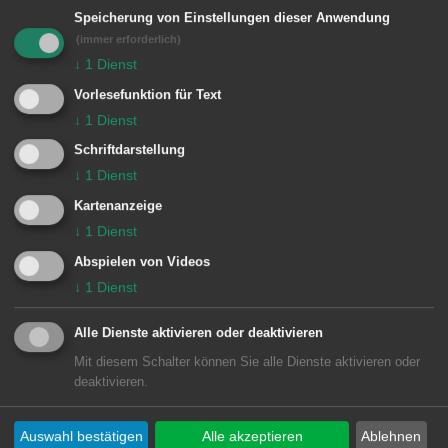
Aalen, vor Ort sein, um individuelle
Speicherung von Einstellungen dieser Anwendung
Fragen zu beantworten.
(immer erforderlich)
↓
1
Dienst
Vorlesefunktion für Text
↓
1
Dienst
INFO
Schriftdarstellung
Freitag, 27. Juni, 18.30 Uhr, kleiner
↓
1
Dienst
Sitzungssaal
Kartenanzeige
Vortrag von Prof. Annette Hillebrandt
↓
1
Dienst
„Baustoffe und Konstruktionen für die
Abspielen von Videos
↓
1
Dienst
Zirkularwirtschaft“
Alle Dienste aktivieren oder deaktivieren
Im Anschluss um 19.30 Uhr
Mit diesem Schalter können Sie alle Dienste aktivieren oder
Ausstellungseröffnung „Faktor
deaktivieren.
Wohnen“ in der Galerie im 1. Stock des
Rathauses. Die Ausstellung ist zu
Auswahl bestätigen
Alle akzeptieren
Ablehnen