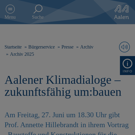
D
i
Menu
Suche
r
e
k
t
z
Startseite
Bürgerservice
Presse
Archiv
u
Archiv 2025
m
I
n
Aalener Klimadialoge –
h
a
zukunftsfähig um:bauen
l
t
s
p
Am Freitag, 27. Juni um 18.30 Uhr gibt
r
i
Prof. Annette Hillebrandt in ihrem Vortrag
n
g
„Baustoffe und Konstruktionen für die