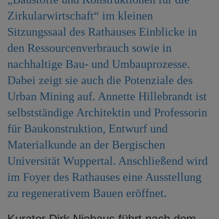
e
Zirkularwirtschaft“ im kleinen
n
Sitzungssaal des Rathauses Einblicke in
den Ressourcenverbrauch sowie in
nachhaltige Bau- und Umbauprozesse.
Dabei zeigt sie auch die Potenziale des
Urban Mining auf. Annette Hillebrandt ist
selbstständige Architektin und Professorin
für Baukonstruktion, Entwurf und
Materialkunde an der Bergischen
Universität Wuppertal. Anschließend wird
im Foyer des Rathauses eine Ausstellung
zu regenerativem Bauen eröffnet.
Kurator Dirk Niehaus führt nach dem