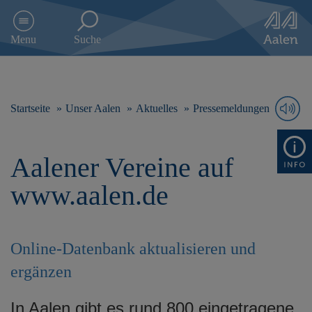
D
i
Menu
Suche
r
e
k
t
z
Startseite
Unser Aalen
Aktuelles
Pressemeldungen
u
m
I
Aalener Vereine auf
n
h
www.aalen.de
a
l
t
s
Online-Datenbank aktualisieren und
p
r
ergänzen
i
n
In Aalen gibt es rund 800 eingetragene
g