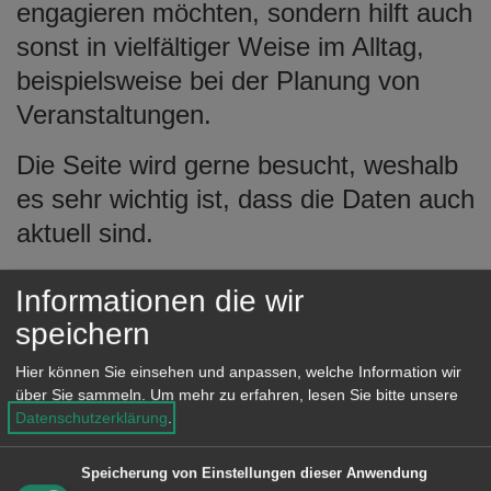
engagieren möchten, sondern hilft auch
sonst in vielfältiger Weise im Alltag,
beispielsweise bei der Planung von
Veranstaltungen.
Die Seite wird gerne besucht, weshalb
es sehr wichtig ist, dass die Daten auch
aktuell sind.
Informationen die wir
speichern
Sind Daten und Einträge noch
Hier können Sie einsehen und anpassen, welche Information wir
über Sie sammeln.
Um mehr zu erfahren, lesen Sie bitte unsere
aktuell?
Datenschutzerklärung
.
Damit die Daten auf dem neuesten
Speicherung von Einstellungen dieser Anwendung
Stand sind, wird darum gebeten, den