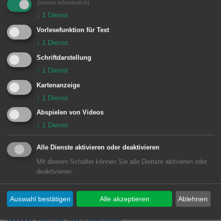
(immer erforderlich)
Vereinseintrag regelmäßig zu prüfen
↓
1
Dienst
und gegebenenfalls erfolgte Wechsel in
Vorlesefunktion für Text
der Vorstandschaft oder Änderungen
↓
1
Dienst
der Anschrift bitte zu melden. Sowohl
Schriftdarstellung
↓
1
Dienst
für Neueinträge als auch Änderungen
Kartenanzeige
bereits bestehender Einträge steht auf
↓
1
Dienst
der Seite unter
www.aalen.de/vereine
Abspielen von Videos
ein Formular zur einfachen und
↓
1
Dienst
schnellen Rückmeldung zur
Alle Dienste aktivieren oder deaktivieren
Verfügung.
Mit diesem Schalter können Sie alle Dienste aktivieren oder
deaktivieren.
INFO
Auswahl bestätigen
Alle akzeptieren
Ablehnen