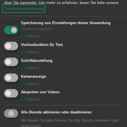
und sollen im Juni 2019 eröffnet
über Sie sammeln.
Um mehr zu erfahren, lesen Sie bitte unsere
werden. Claus Albrecht erinnerte daran,
Datenschutzerklärung
.
dass es in Mosambik keine staatlichen
Speicherung von Einstellungen dieser Anwendung
Kindergärten gebe. „Wir möchten
(immer erforderlich)
etwas an die Ärmsten zurückgeben“,
↓
1
Dienst
sagte er.
Vorlesefunktion für Text
↓
1
Dienst
Schriftdarstellung
↓
1
Dienst
Berufsschule für Gastronomie
Kartenanzeige
Auf dem Gelände der bestehenden
↓
1
Dienst
Mandela-Schule in Vilankulo wird 2019
Abspielen von Videos
↓
1
Dienst
mit dem Bau eines neuen, 200
Quadratmeter großen, Gebäudes
Alle Dienste aktivieren oder deaktivieren
begonnen. Dort soll eine Berufsschule
Mit diesem Schalter können Sie alle Dienste aktivieren oder
deaktivieren.