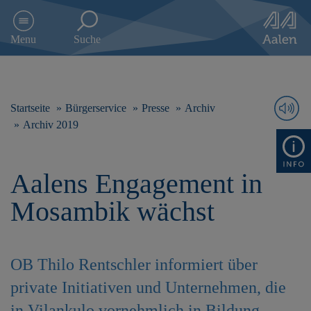
D
i
Menu
Suche
r
e
k
t
z
Startseite
Bürgerservice
Presse
Archiv
u
Archiv 2019
m
I
n
Aalens Engagement in
h
a
Mosambik wächst
l
t
s
p
OB Thilo Rentschler informiert über
r
i
private Initiativen und Unternehmen, die
n
g
in Vilankulo vornehmlich in Bildung