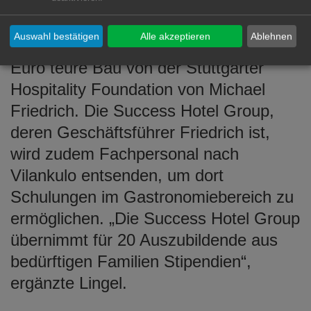
für Gastronomie ihren Platz inklusive
moderner Trainingsküche finden.
Auswahl bestätigen
Alle akzeptieren
Ablehnen
Finanziert wird dieser rund 120.000
Euro teure Bau von der Stuttgarter
Hospitality Foundation von Michael
Friedrich. Die Success Hotel Group,
deren Geschäftsführer Friedrich ist,
wird zudem Fachpersonal nach
Vilankulo entsenden, um dort
Schulungen im Gastronomiebereich zu
ermöglichen. „Die Success Hotel Group
übernimmt für 20 Auszubildende aus
bedürftigen Familien Stipendien“,
ergänzte Lingel.