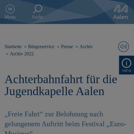
D
i
Menu
Suche
r
e
k
t
z
Startseite
Bürgerservice
Presse
Archiv
u
Archiv 2022
m
I
n
Achterbahnfahrt für die
h
a
Jugendkapelle Aalen
l
t
s
p
„Freie Fahrt“ zur Belohnung nach
r
i
gelungenem Auftritt beim Festival „Euro-
n
g
Musique“