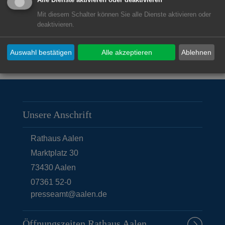
Alle Dienste aktivieren oder deaktivieren
abenteuerlicher Tag wurde.
Mit diesem Schalter können Sie alle Dienste aktivieren oder
deaktivieren.
Auswahl bestätigen
Alle akzeptieren
Ablehnen
© Stadt Aalen, 05.08.2022
Unsere Anschrift
Rathaus Aalen
Marktplatz 30
73430
Aalen
07361 52-0
presseamt@aalen.de
Öffnungszeiten Rathaus Aalen