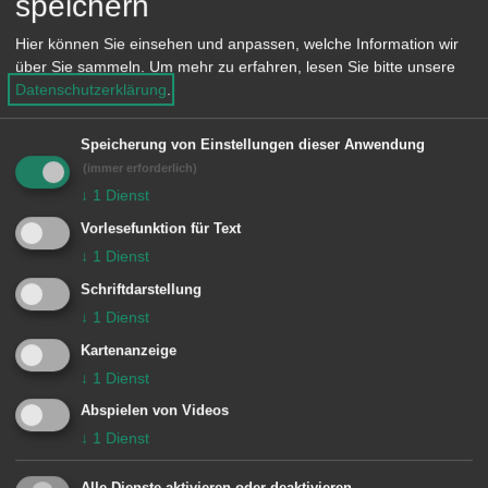
speichern
3000 Kindern und Jugendlichen. Aus
zahlreichen Bewerbungen wurde die
Hier können Sie einsehen und anpassen, welche Information wir
über Sie sammeln.
Um mehr zu erfahren, lesen Sie bitte unsere
Jugendkapelle Aalen auserwählt und
Datenschutzerklärung
.
traf dort auf die Konzertpartner*innen
des Sinfonischen Blasorchesters der
Speicherung von Einstellungen dieser Anwendung
Jugendmusikschule Steinlach und des
(immer erforderlich)
↓
1
Dienst
Bezirksjugendakkordeonorchesters
Vorlesefunktion für Text
Karlsruhe. Nachdem jedes der drei
↓
1
Dienst
Orchester seinen Konzertpart
Schriftdarstellung
absolvierte, rockte der Konzertpavillon
↓
1
Dienst
im großen gemeinsamen Finale
Kartenanzeige
„Queen on Stage“. Im Anschluss durfte
↓
1
Dienst
gemeinsame Zeit im Europa-Park
Abspielen von Videos
↓
1
Dienst
verbracht werden, sodass es ein
wundervoller, musikalischer und