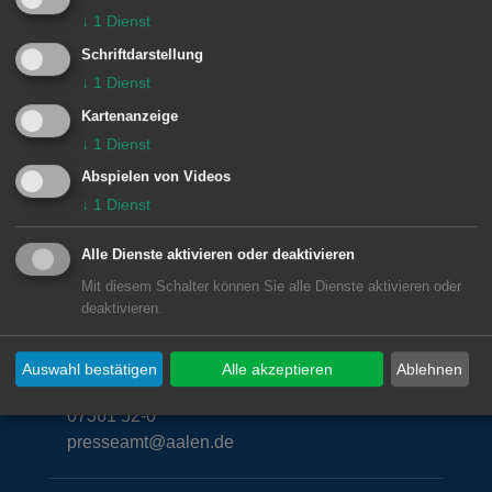
↓
1
Dienst
Schriftdarstellung
↓
1
Dienst
Kartenanzeige
↓
1
Dienst
© Stadt Aalen, 01.12.2017
Abspielen von Videos
↓
1
Dienst
Alle Dienste aktivieren oder deaktivieren
Unsere Anschrift
Mit diesem Schalter können Sie alle Dienste aktivieren oder
deaktivieren.
Rathaus Aalen
Marktplatz 30
Auswahl bestätigen
Alle akzeptieren
Ablehnen
73430
Aalen
07361 52-0
presseamt@aalen.de