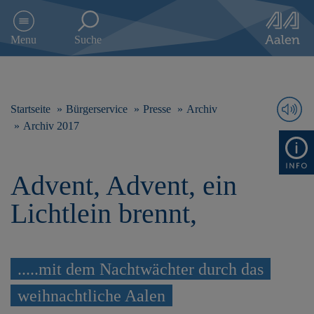
D
i
Menu
Suche
r
e
k
t
z
Startseite
Bürgerservice
Presse
Archiv
u
Archiv 2017
m
I
n
Advent, Advent, ein
h
a
Lichtlein brennt,
l
t
s
p
r
.....mit dem Nachtwächter durch das
i
weihnachtliche Aalen
n
g