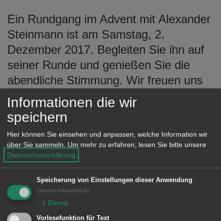
e
Ein Rundgang im Advent mit Alexander
n
Steinmann ist am Samstag, 2.
Dezember 2017. Begleiten Sie ihn auf
seiner Runde und genießen Sie die
abendliche Stimmung. Wir freuen uns
besonders auf viele Kinder, welche
Informationen die wir
gerne ihre Laternen mitbringen dürfen,
speichern
um gemeinsam mit dem Nachtwächter
Hier können Sie einsehen und anpassen, welche Information wir
durch die Straßen zu ziehen. Treffpunkt
über Sie sammeln.
Um mehr zu erfahren, lesen Sie bitte unsere
ist um 18 Uhr am Marktbrunnen bei der
Datenschutzerklärung
.
Tourist-Information. Die
Speicherung von Einstellungen dieser Anwendung
Teilnahmegebühr für Erwachsene
(immer erforderlich)
beträgt zwei Euro, Kinder/Jugendliche
↓
1
Dienst
bis 16 Jahre sind frei.
Vorlesefunktion für Text