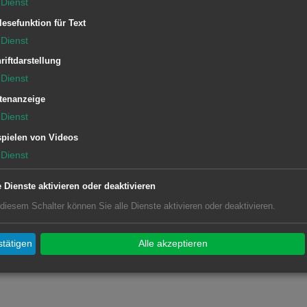
Dienst
lesefunktion für Text
Dienst
rkung des Immunsystems und zum
riftdarstellung
Dienst
tenanzeige
Dienst
 unter der Schirmherrschaft der
pielen von Videos
Dienst
 Maria.
e Dienste aktivieren oder deaktivieren
 diesem Schalter können Sie alle Dienste aktivieren oder deaktivieren.
tätigen
Alle akzeptieren