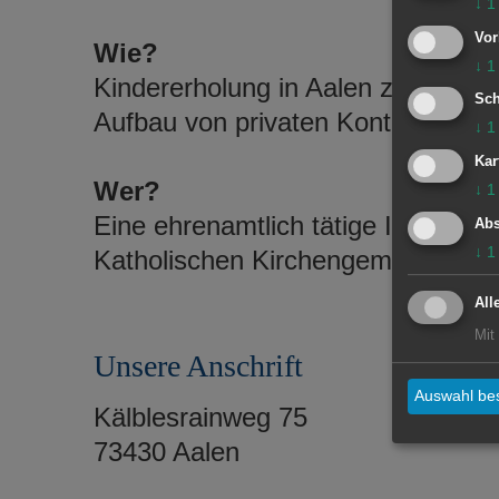
↓
1
Vor
Wie?
↓
1
Kindererholung in Aalen zur Stä
Sch
Aufbau von privaten Kontakten.
↓
1
Kar
Wer?
↓
1
Eine ehrenamtlich tätige Initiative
Abs
↓
1
Katholischen Kirchengemeinde St.
All
Mit
Unsere Anschrift
Auswahl bes
Kälblesrainweg 75
73430 Aalen