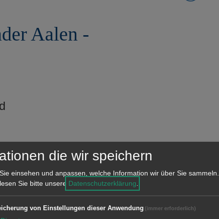
der Aalen -
d
000 Einwohnern.
ationen die wir speichern
Sie einsehen und anpassen, welche Information wir über Sie sammeln.
 lesen Sie bitte unsere
Datenschutzerklärung
.
86 wurde die radioaktive Wolke über
icherung von Einstellungen dieser Anwendung
(immer erforderlich)