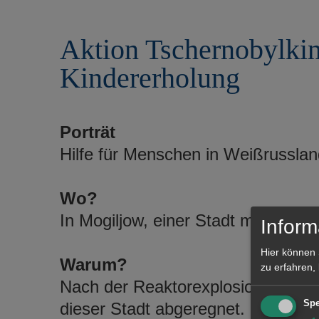
r
e
i
n
Aktion Tschernobylkin
n
g
Kindererholung
e
n
Porträt
Hilfe für Menschen in Weißrusslan
Wo?
In Mogiljow, einer Stadt mit 400 
Inform
Hier können 
Warum?
zu erfahren,
Nach der Reaktorexplosion von 19
Spe
dieser Stadt abgeregnet.