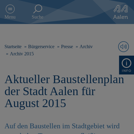
D
i
Menu
Suche
r
e
k
t
z
Startseite
Bürgerservice
Presse
Archiv
u
Archiv 2015
m
I
n
Aktueller Baustellenplan
h
a
der Stadt Aalen für
l
t
August 2015
s
p
r
i
Auf den Baustellen im Stadtgebiet wird
n
g