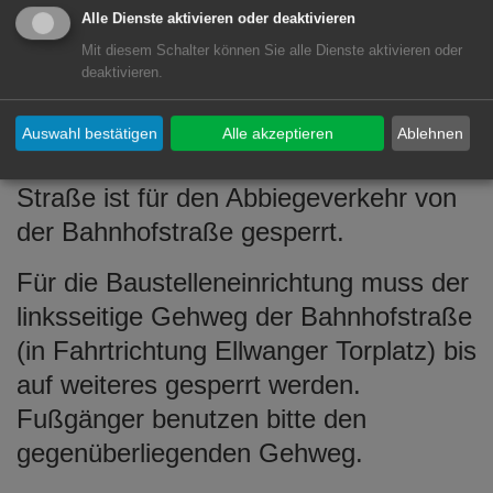
Alle Dienste aktivieren oder deaktivieren
Bauarbeiten für den
Neubau der VR-
Mit diesem Schalter können Sie alle Dienste aktivieren oder
Bank
ist für die Wilhelm-Zapf-Straße
deaktivieren.
bis auf weiteres eine
Einbahnstraßenregelung in Richtung
Auswahl bestätigen
Alle akzeptieren
Ablehnen
Bahnhofsstraße angeordnet. Die
Straße ist für den Abbiegeverkehr von
der Bahnhofstraße gesperrt.
Für die Baustelleneinrichtung muss der
linksseitige Gehweg der Bahnhofstraße
(in Fahrtrichtung Ellwanger Torplatz) bis
auf weiteres gesperrt werden.
Fußgänger benutzen bitte den
gegenüberliegenden Gehweg.