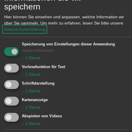
Bushaltestellen müssen verlegt
speichern
werden. Details werden über die
Hier können Sie einsehen und anpassen, welche Information wir
Tagespresse bekannt gegeben.
über Sie sammeln.
Um mehr zu erfahren, lesen Sie bitte unsere
Datenschutzerklärung
.
In der
Limesstraße
in Oberrombach
haben die Stadtwerke Wasser- und
Speicherung von Einstellungen dieser Anwendung
Stromleitungen erneuert. Die
(immer erforderlich)
↓
1
Dienst
Bauarbeiten der Stadtwerke wurden
Vorlesefunktion für Text
Ende Juli fertig gestellt. Ab Mitte
↓
1
Dienst
August schließt sich eine
Schriftdarstellung
Belagssanierung an. Dazu sind bis
↓
1
Dienst
Mitte September im Bereich westlich
Kartenanzeige
des Hohholzweges Teilsperrungen
↓
1
Dienst
erforderlich.
Abspielen von Videos
↓
1
Dienst
Neubau VR-Bank. Aufgrund der