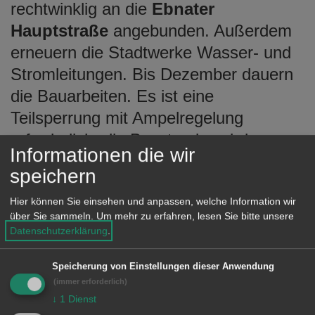
rechtwinklig an die
Ebnater
Hauptstraße
angebunden. Außerdem
erneuern die Stadtwerke Wasser- und
Stromleitungen. Bis Dezember dauern
die Bauarbeiten. Es ist eine
Teilsperrung mit Ampelregelung
erforderlich, die Busstrecke wird
Informationen die wir
umgeleitet.
speichern
Hier können Sie einsehen und anpassen, welche Information wir
Die Stadtwerke sanieren in der Straße
über Sie sammeln.
Um mehr zu erfahren, lesen Sie bitte unsere
Am Schimmelberg
in Wasseralfingen
Datenschutzerklärung
.
im Bereich zwischen der Philipp-Funk-
Straße und der Alemannenstraße Ver-
Speicherung von Einstellungen dieser Anwendung
(immer erforderlich)
und Entsorgungsleitungen. Es sind bis
↓
1
Dienst
Mitte Dezember für Restarbeiten Teil-