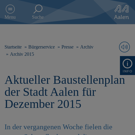
D
i
Menu
Suche
r
e
k
t
z
Startseite
Bürgerservice
Presse
Archiv
u
Archiv 2015
m
I
n
Aktueller Baustellenplan
h
a
der Stadt Aalen für
l
t
Dezember 2015
s
p
r
i
In der vergangenen Woche fielen die
n
g