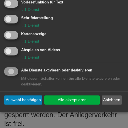
Vorlesefunktion für Text
und Vollsperrungen erforderlich und
↓
1
Dienst
Bushaltestellen müssen verlegt
Schriftdarstellung
werden. Die Frankenstraße wurde
↓
1
Dienst
vorzeitig für den Verkehr freigegeben.
Kartenanzeige
↓
1
Dienst
Abspielen von Videos
Wegen der Verlegung von Gas-,
↓
1
Dienst
Wasser- und Stromleitungen sowie
Kanalarbeiten durch die Stadtwerke
Alle Dienste aktivieren oder deaktivieren
Aalen müssen die
Sonnenstraße,
Mit diesem Schalter können Sie alle Dienste aktivieren oder
deaktivieren.
Liasstraße und die Dolomitstraße in
Aalen-Attenhofen
bis zum
Auswahl bestätigen
Alle akzeptieren
Ablehnen
Jahresende teilweise oder komplett
gesperrt werden. Der Anliegerverkehr
ist frei.