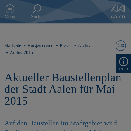
D
i
Menu
Suche
r
e
k
t
z
Startseite
Bürgerservice
Presse
Archiv
u
Archiv 2015
m
I
n
Aktueller Baustellenplan
h
a
der Stadt Aalen für Mai
l
t
2015
s
p
r
i
Auf den Baustellen im Stadtgebiet wird
n
g