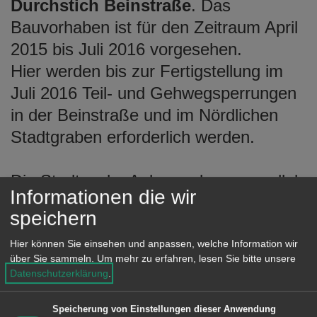
Durchstich Beinstraße
. Das
Bauvorhaben ist für den Zeitraum April
2015 bis Juli 2016 vorgesehen.
Hier werden bis zur Fertigstellung im
Juli 2016 Teil- und Gehwegsperrungen
in der Beinstraße und im Nördlichen
Stadtgraben erforderlich werden.
Die Stadtwerke Aalen verlegen parallel
Informationen die wir
zur
K3238
vom Ortsausgang
Treppach
speichern
bis zur Einmündung der
Frankeneichstraße Stromleitungen zur
Hier können Sie einsehen und anpassen, welche Information wir
über Sie sammeln.
Um mehr zu erfahren, lesen Sie bitte unsere
Verbesserung der
Datenschutzerklärung
.
Versorgungssicherheit. Bis Ende Juni
sind daher in diesem Bereich
Speicherung von Einstellungen dieser Anwendung