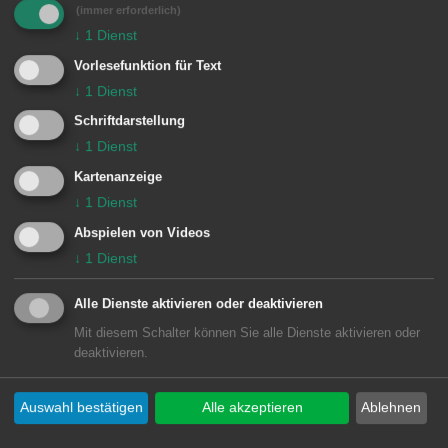
(immer erforderlich)
Teilsperrungen erforderlich.
↓
1
Dienst
Vorlesefunktion für Text
Auf der
Talbrücke
im Zuge der
B19 in
↓
1
Dienst
Unterkochen
muss der Straßenbelag
Schriftdarstellung
an den Fahrbahnübergängen saniert
↓
1
Dienst
werden. Dazu sind am Samstag, 23.
Kartenanzeige
↓
1
Dienst
Mai und am Samstag, 30. Mai jeweils
Abspielen von Videos
von 7:00 bis Sonntag 7:00 Uhr
↓
1
Dienst
halbseitige Sperrungen erforderlich.
Alle Dienste aktivieren oder deaktivieren
Der städtische Bauhof erneuert am
Mit diesem Schalter können Sie alle Dienste aktivieren oder
deaktivieren.
Samstag, 30. Mai in der
Oberen
Bahnstraße
die Schachtabdeckungen
Auswahl bestätigen
Alle akzeptieren
Ablehnen
und führt eine Belagssanierung durch.