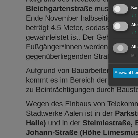
Bleichgartenstraße
muss diese a
Kar
↓
1
Ende November halbseitig gesperrt
Abs
beträgt 4,5 Meter, sodass die Du
↓
1
gewährleistet ist. Der Gehweg ist e
Fußgänger*innen werden gebeten,
All
gegenüberliegenden Straßenseite
Mit
Aufgrund von Bauarbeiten für ein
Auswahl bes
kommt es im Bereich der Zebertst
zu Beinträchtigungen durch Bauste
Wegen des Einbaus von Telekommu
Stadtwerke Aalen ist in der
Parkst
Halle)
und in der
Steimlestraße, 
Johann-Straße (Höhe Limesmu