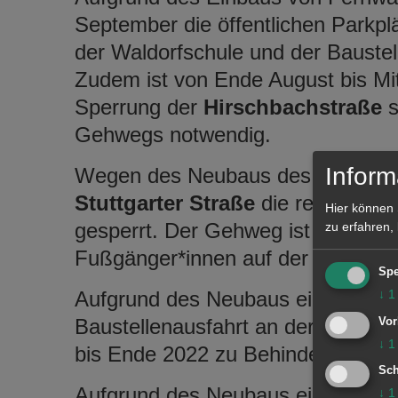
September die öffentlichen Parkpl
der Waldorfschule und der Baustel
Zudem ist von Ende August bis Mit
Sperrung der
Hirschbachstraße
s
Gehwegs notwendig.
Inform
Wegen des Neubaus des Wohnquart
Stuttgarter Straße
die rechte Fah
Hier können 
gesperrt. Der Gehweg ist ebenfalls
zu erfahren,
Fußgänger*innen auf der Fahrbahn 
Spe
Aufgrund des Neubaus eines Mehrf
↓
1
Baustellenausfahrt an der Kreuzu
Vor
↓
1
bis Ende 2022 zu Behinderunge
Sch
Aufgrund des Neubaus eines Mehrf
↓
1