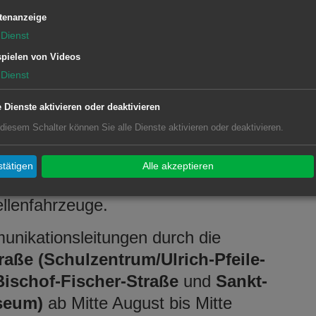
uf Höhe der Hausnummer 3 noch bis
tenanzeige
Dienst
 bleiben. Die Fahrbahnrestbreite
pielen von Videos
rchfahrt vom und zum Hallenbad
Dienst
benfalls nicht nutzbar.
 den Gehweg auf der
e Dienste aktivieren oder deaktivieren
 zu nutzen.
 diesem Schalter können Sie alle Dienste aktivieren oder deaktivieren.
en Neubau in der Hilde-Domin-Straße
tätigen
Alle akzeptieren
raße auf Höhe der Hilde-Domin-Straße
llenfahrzeuge.
nikationsleitungen durch die
raße (Schulzentrum/Ulrich-Pfeile-
Bischof-Fischer-Straße
und
Sankt-
seum)
ab Mitte August bis Mitte