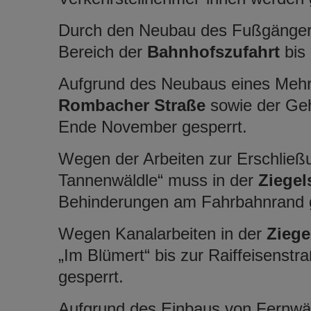
Durch den Neubau des Fußgänger
Bereich der
Bahnhofszufahrt
bis
Aufgrund des Neubaus eines Mehrf
Rombacher Straße
sowie der Geh
Ende November gesperrt.
Wegen der Arbeiten zur Erschlie
Tannenwäldle“ muss in der
Ziegel
Behinderungen am Fahrbahnrand 
Wegen Kanalarbeiten in der
Ziege
„Im Blümert“ bis zur Raiffeisenst
gesperrt.
Aufgrund des Einbaus von Fernwär