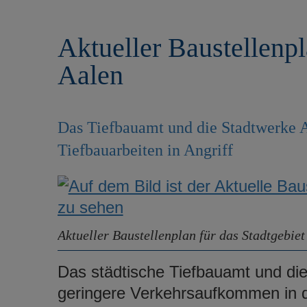
r
e
i
n
Aktueller Baustellenpl
n
g
Aalen
e
n
Das Tiefbauamt und die Stadtwerke
Tiefbauarbeiten in Angriff
Aktueller Baustellenplan für das Stadtgebiet
Das städtische Tiefbauamt und d
geringere Verkehrsaufkommen in 