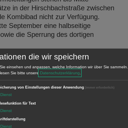
ätze in der Hirschbachstraße zwischen
le Kombibad nicht zur Verfügung.
te September eine halbseitige
owie die Sperrung des dortigen
ationen die wir speichern
iers „Wilhelmshöhe“ ist in der
rspur stadteinwärts noch bis Oktober
Sie einsehen und anpassen, welche Information wir über Sie sammeln.
 nicht nutzbar. Eine Umleitung für
 lesen Sie bitte unsere
Datenschutzerklärung
.
ist eingerichtet.
icherung von Einstellungen dieser Anwendung
(immer erforderlich)
amilienhauses kann es durch die
Dienst
ng
Hegelstraße/Schellingstraße
noch
lesefunktion für Text
Dienst
n am Fahrbahnrand kommen.
riftdarstellung
amilienhauses in der
Dienst