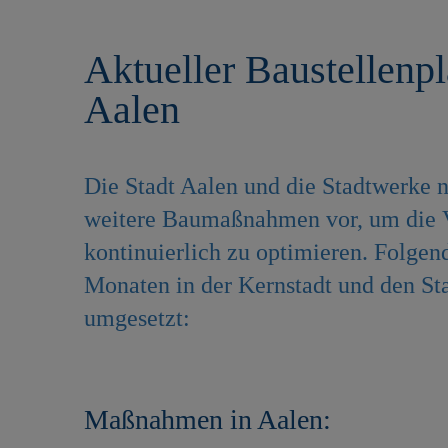
r
e
i
n
Aktueller Baustellenpl
n
g
Aalen
e
n
Die Stadt Aalen und die Stadtwerke 
weitere Baumaßnahmen vor, um die Ve
kontinuierlich zu optimieren. Folge
Monaten in der Kernstadt und den Sta
umgesetzt:
Maßnahmen in Aalen: