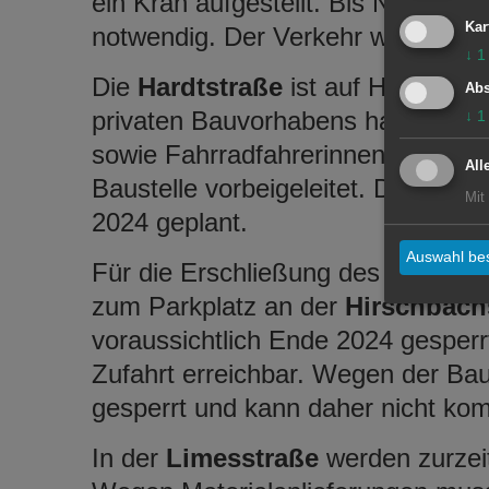
ein Kran aufgestellt. Bis November
Kar
notwendig. Der Verkehr wird einspu
↓
1
Die
Hardtstraße
ist auf Höhe der
Abs
privaten Bauvorhabens halbseitig g
↓
1
sowie Fahrradfahrerinnen und Fahr
All
Baustelle vorbeigeleitet. Die Fertig
Mit
2024 geplant.
Auswahl bes
Für die Erschließung des neuen
K
zum Parkplatz an der
Hirschbach
voraussichtlich Ende 2024 gesperrt.
Zufahrt erreichbar. Wegen der Ba
gesperrt und kann daher nicht kom
In der
Limesstraße
werden zurzei