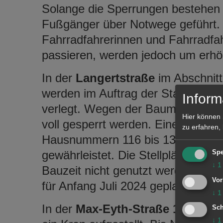
Solange die Sperrungen bestehen
Fußgänger über Notwege geführt. 
Fahrradfahrerinnen und Fahrradfa
passieren, werden jedoch um erhö
In der
Langertstraße
im Abschni
werden im Auftrag der Stadtwerke
Inform
verlegt. Wegen der Baumaßnahm
Hier können 
voll gesperrt werden. Eine Zufahrt
zu erfahren,
Hausnummern 116 bis 131 ist dan
gewährleistet. Die Stellplätze a
Spe
↓
1
Bauzeit nicht genutzt werden. Die
Vor
für Anfang Juli 2024 geplant.
↓
1
In der
Max-Eyth-Straße
17
wurde 
Sch
↓
1