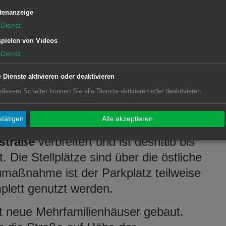
 2024 ist eine halbseitige Sperrung
tenanzeige
rig an der Baustelle vorbeigeleitet.
Dienst
 Hausnummer 16 derzeit wegen eines
pielen von Videos
esperrt. Der motorisierte Verkehr
Dienst
radfahrer werden einspurig an der
e Dienste aktivieren oder deaktivieren
stellung des Projekts ist für Ende Juni
 diesem Schalter können Sie alle Dienste aktivieren oder deaktivieren.
tätigen
Alle akzeptieren
ombibades
wird die westliche Zufahrt
straße
verbreitert und ist deshalb bis
 Die Stellplätze sind über die östliche
umaßnahme ist der Parkplatz teilweise
plett genutzt werden.
t neue Mehrfamilienhäuser gebaut.