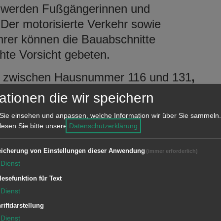
 werden Fußgängerinnen und
Der motorisierte Verkehr sowie
hrer können die Bauabschnitte
hte Vorsicht gebeten.
tt zwischen Hausnummer
116 und 131
,
 Aalen derzeit neue Wasserleitungen
ationen die wir speichern
e muss die
Langerstraße
zeitweise
Sie einsehen und anpassen, welche Information wir über Sie sammeln.
 für Anwohner im Bereich der
 lesen Sie bitte unsere
Datenschutzerklärung
.
n über die
Saar
,- und
Mährenstraße
m Wanderparkplatz können während der
icherung von Einstellungen dieser Anwendung
(immer erforderlich)
Dienst
 Fertigstellung der Baumaßnahme ist
lesefunktion für Text
Dienst
wegen eines privaten Bauvorhabens
riftdarstellung
Dienst