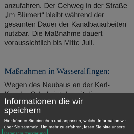
anzufahren. Der Gehweg in der Straße
„Im Blümert“ bleibt während der
gesamten Dauer der Kanalbauarbeiten
nutzbar. Die Maßnahme dauert
voraussichtlich bis Mitte Juli.
Maßnahmen in Wasseralfingen:
Wegen des Neubaus an der Karl-
Kessler-Schule ist derzeit die
Informationen die wir
Hofwiesenstraße
wochentags
speichern
zwischen der Buswendeschleife
Talschule und der Sporthalle am Schäle
Hier können Sie einsehen und anpassen, welche Information wir
über Sie sammeln.
Um mehr zu erfahren, lesen Sie bitte unsere
für den Durchgangsverkehr gesperrt.
Datenschutzerklärung
.