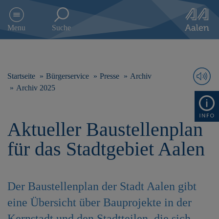
D
i
Menu
Suche
r
e
k
t
z
Startseite
Bürgerservice
Presse
Archiv
u
Archiv 2025
m
I
n
Aktueller Baustellenplan
h
a
für das Stadtgebiet Aalen
l
t
s
p
Der Baustellenplan der Stadt Aalen gibt
r
i
eine Übersicht über Bauprojekte in der
n
g
Kernstadt und den Stadtteilen, die sich