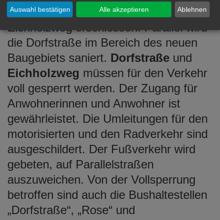
In Hofen wird derzeit das Baugebiet
Auswahl bestätigen
Alle akzeptieren
Ablehnen
Eichholzweg erschlossen. Parallel wird
die Dorfstraße im Bereich des neuen
Baugebiets saniert.
Dorfstraße
und
Eichholzweg
müssen für den Verkehr
voll gesperrt werden. Der Zugang für
Anwohnerinnen und Anwohner ist
gewährleistet. Die Umleitungen für den
motorisierten und den Radverkehr sind
ausgeschildert. Der Fußverkehr wird
gebeten, auf Parallelstraßen
auszuweichen. Von der Vollsperrung
betroffen sind auch die Bushaltestellen
„Dorfstraße“, „Rose“ und