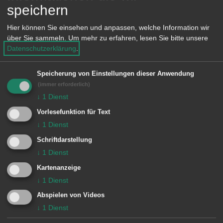
speichern
Torhaus Aalen, Paul-Ulmschneider-
Hier können Sie einsehen und anpassen, welche Information wir
Saal
über Sie sammeln.
Um mehr zu erfahren, lesen Sie bitte unsere
Datenschutzerklärung
.
Die Aalener Agendagruppe "Eine Welt"
hat viele Mitglieder mit eigenen
Speicherung von Einstellungen dieser Anwendung
interessanten Projekten. In einer Reihe
(immer erforderlich)
↓
1
Dienst
werden diese in Zusammenarbeit mit
Vorlesefunktion für Text
dem Umwelthaus in der VHS
↓
1
Dienst
vorgestellt.
Schriftdarstellung
↓
1
Dienst
Am Mittwoch, 15.11.2017 informieren
Kartenanzeige
Sixten Schoo und Alexander
↓
1
Dienst
Rettenmaier über Govinda e.V.: Seit
Abspielen von Videos
der Gründung von Govinda e.V. vor
↓
1
Dienst
über 20 Jahren sind in Nepal Bildungs-