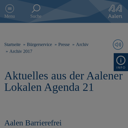
D
i
Menu
Suche
r
e
k
t
z
Startseite
Bürgerservice
Presse
Archiv
u
Archiv 2017
m
I
n
Aktuelles aus der Aalener
h
a
Lokalen Agenda 21
l
t
s
p
r
i
n
Aalen Barrierefrei
g