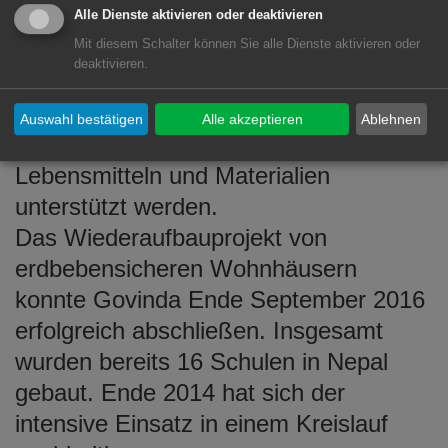
und Gemeindeprojekte für über 8000
Alle Dienste aktivieren oder deaktivieren
Mit diesem Schalter können Sie alle Dienste aktivieren oder
Menschen entstanden, nach den
deaktivieren.
schweren Erdbeben 2015 konnten über
36.000 Menschen im Rahmen der
Auswahl bestätigen
Alle akzeptieren
Ablehnen
Soforthilfe mit den nötigsten
Lebensmitteln und Materialien
unterstützt werden.
Das Wiederaufbauprojekt von
erdbebensicheren Wohnhäusern
konnte Govinda Ende September 2016
erfolgreich abschließen. Insgesamt
wurden bereits 16 Schulen in Nepal
gebaut. Ende 2014 hat sich der
intensive Einsatz in einem Kreislauf