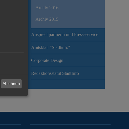
Archiv 2016
Archiv 2015
Ansprechpartnerin und Presseservice
Amtsblatt "Stadtinfo"
Corporate Design
Redaktionsstatut StadtInfo
Ablehnen