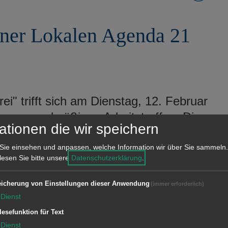
ener Lokalen Agenda 21
ei" trifft sich am Dienstag, 12. Februar
zum regelmäßigen Arbeitstreffen. Die
ationen die wir speichern
ut sich über jeden Gast, der an einer
Sie einsehen und anpassen, welche Information wir über Sie sammeln.
 lesen Sie bitte unsere
Datenschutzerklärung
.
icherung von Einstellungen dieser Anwendung
(immer erforderlich)
Dienst
lesefunktion für Text
" trifft sich am Dienstag, 12. Februar
Dienst