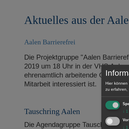
r
e
i
n
Aktuelles aus der Aal
n
g
e
n
Aalen Barrierefrei
Die Projektgruppe "Aalen Barrierefr
2019 um 18 Uhr in der VHS Aalen 
Inform
ehrenamtlich arbeitende Gruppe fre
Mitarbeit interessiert ist.
Hier können 
zu erfahren,
Spe
Tauschring Aalen
↓
1
Vor
Die Agendagruppe Tauschring Aalen
↓
1