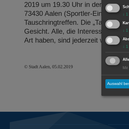
2019 um 19.30 Uhr in der Ulrich-Pf
Sch
73430 Aalen (Sportler-Eingang, g
↓
1
Tauschringtreffen. Die „Tauschring
Kar
Gesicht. Alle, die Interesse am ba
↓
1
Art haben, sind jederzeit willkomm
Abs
↓
1
All
© Stadt Aalen, 05.02.2019
Mit
Auswahl bes