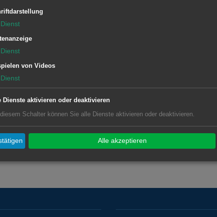
eifle-Halle Aalen, Parkstraße 15,
riftdarstellung
egenüber Kletterturm) zum monatlichen
Dienst
ler“ freuen sich über jedes neue
tenanzeige
rgeldlosen Tauschen von Dingen aller
Dienst
en.
pielen von Videos
Dienst
e Dienste aktivieren oder deaktivieren
 diesem Schalter können Sie alle Dienste aktivieren oder deaktivieren.
tätigen
Alle akzeptieren