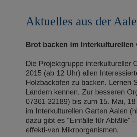
r
e
i
n
Aktuelles aus der Aal
n
g
e
n
Brot backen im Interkulturellen
Die Projektgruppe interkultureller
2015 (ab 12 Uhr) allen Interessier
Holzbackofen zu backen. Lernen 
Ländern kennen. Zur besseren Orga
07361 32189) bis zum 15. Mai, 18 
im Interkulturellen Garten Aalen (h
dazu gibt es "Einfälle für Abfälle"
effekti-ven Mikroorganismen.