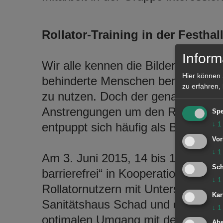
Rollator-Training in der Festha
Inform
Wir alle kennen die Bilder aus dem 
Hier können 
behinderte Menschen bemühen, den
zu erfahren,
zu nutzen. Doch der genaue Blick 
Anstrengungen um den Rollator. Was
Spe
↓
1
entpuppt sich häufig als Belastung
Vor
↓
1
Am 3. Juni 2015, 14 bis 17 Uhr, 
Sch
barrierefrei“ in Kooperation mit de
↓
1
Rollatornutzern mit Unterstützun
Kar
Sanitätshaus Schad und dem Phys
↓
1
optimalen Umgang mit dem Rollator
Abs