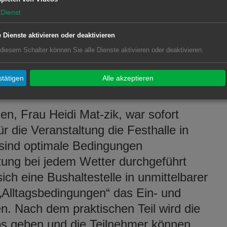
s aus ganz verschiedenen Perspektiven
Dienst
nderem die Übung in einem Parcours
e Dienste aktivieren oder deaktivieren
entliche Verkehrsmittel. Das Angebot
 diesem Schalter können Sie alle Dienste aktivieren oder deaktivieren.
noch keinen Rollator besitzen, die
it notwendig wird. Für diese
tätigen
Alle akzeptieren
die Übungen zur Verfügung gestellt.
n, Frau Heidi Mat-zik, war sofort
ür die Veranstaltung die Festhalle in
 sind optimale Bedingungen
ltung bei jedem Wetter durchgeführt
ch eine Bushaltestelle in unmittelbarer
„Alltagsbedingungen“ das Ein- und
. Nach dem praktischen Teil wird die
ps geben und die Teilnehmer können