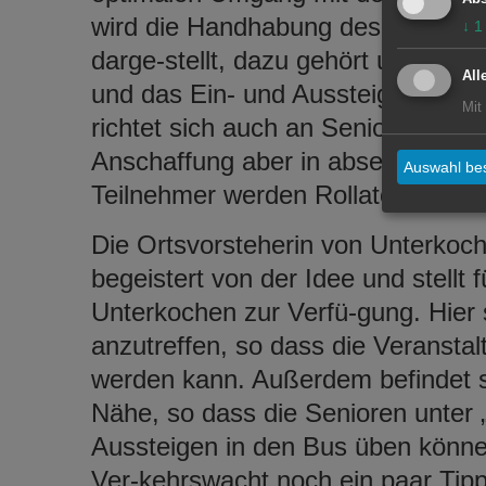
wird die Handhabung des Rollator
↓
1
darge-stellt, dazu gehört unter a
All
und das Ein- und Aussteigen in öff
Mit
richtet sich auch an Senioren, die 
Anschaffung aber in absehbarer Ze
Auswahl bes
Teilnehmer werden Rollatoren für 
Die Ortsvorsteherin von Unterkoche
begeistert von der Idee und stellt f
Unterkochen zur Verfü-gung. Hier
anzutreffen, so dass die Veransta
werden kann. Außerdem befindet si
Nähe, so dass die Senioren unter 
Aussteigen in den Bus üben können
Ver-kehrswacht noch ein paar Tip