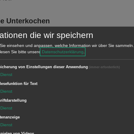
lle Unterkochen
ationen die wir speichern
Alltag, in denen sich ältere oder
Sie einsehen und anpassen, welche Information wir über Sie sammeln.
 Rollator als Hilfe zur Fortbewegung
 lesen Sie bitte unsere
Datenschutzerklärung
.
zeigt uns die vielen, mühsamen
 eigentlich als Hilfe gedacht ist,
icherung von Einstellungen dieser Anwendung
(immer erforderlich)
Dienst
.
lesefunktion für Text
Dienst
möchte die Agenda-Gruppe „Aalen
riftdarstellung
m Stadt-Seniorenrat allen interessierten
Dienst
g der Verkehrswacht, der OVA, dem
tenanzeige
iotherapeuten Herrn Krings den
Dienst
 zeigen. Um dieses Ziel zu erreichen,
pielen von Videos