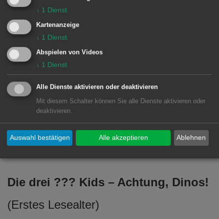
und einem königlichen Koch baut
↓
1
Dienst
Wickie einen Zauberkessel. Als Faxe
Kartenanzeige
im Wald ein Wolfsbaby findet, muss
↓
1
Dienst
Wickie mit einer aufgebrachten
Abspielen von Videos
Wolfsmutter fertigwerden. Und immer
↓
1
Dienst
wieder beweist sich, dass seine Ideen
Alle Dienste aktivieren oder deaktivieren
stärker sind als jede Muskelkraft …
Mit diesem Schalter können Sie alle Dienste aktivieren oder
deaktivieren.
Unsere neuen Kinderbücher
Auswahl bestätigen
Alle akzeptieren
Ablehnen
Die drei ??? Kids – Achtung, Dinos!
(Erstes Lesealter)