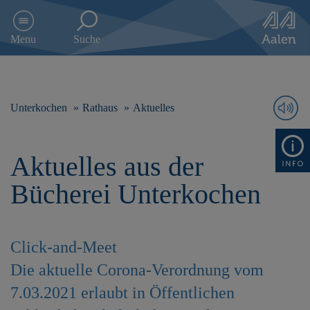
D
i
Menu
Suche
r
e
k
t
z
Unterkochen
Rathaus
Aktuelles
u
m
I
Aktuelles aus der
n
h
Bücherei Unterkochen
a
l
t
s
Click-and-Meet
p
r
Die aktuelle Corona-Verordnung vom
i
7.03.2021 erlaubt in Öffentlichen
n
g