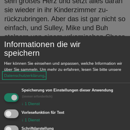
sein großes Herz und setzt alles daran
sie wieder in ihr Kinderzimmer zu-
rückzubringen. Aber das ist gar nicht so
einfach, und Sulley, Mike und Buh
stolpern von einem urkomischen Chaos
Informationen die wir
ins nächste... Hörspiel ab 4 Jahren.
speichern
Hier können Sie einsehen und anpassen, welche Information wir
über Sie sammeln.
Um mehr zu erfahren, lesen Sie bitte unsere
Wickie – Wasser auf die Mühlen
Datenschutzerklärung
.
Den Schrecklichen Sven vertreibt
Speicherung von Einstellungen dieser Anwendung
Wickie mit eisigen Worten und einer
(immer erforderlich)
schlauen Erfindung für das
↓
1
Dienst
Wikingerschiff. Für den hinterlistigen
Vorlesefunktion für Text
↓
1
Dienst
Piraten Olaf lässt er die Puppen tanzen
Schriftdarstellung