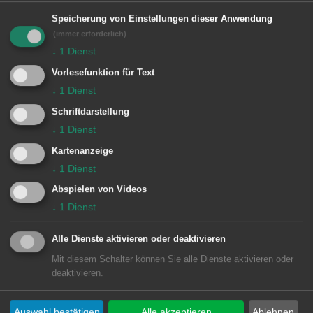
Leontin der kleine Langhalsdino
Speicherung von Einstellungen dieser Anwendung
(immer erforderlich)
(Tiere)
↓
1
Dienst
Vorlesefunktion für Text
So eine Gemeinheit: Die fiesen Affen
↓
1
Dienst
haben Magdas Eltern entführt! Leontin,
Schriftdarstellung
der kleine blaue Langhalsdinosaurier
↓
1
Dienst
und Karl, die Würgeschlange lassen
Kartenanzeige
ihre Freundin nicht im Stich!
↓
1
Dienst
Gemeinsam machen sich die drei
Abspielen von Videos
Freunde auf den Weg ins Affenland,
↓
1
Dienst
um Magdas Eltern zu befreien.
Alle Dienste aktivieren oder deaktivieren
Mit diesem Schalter können Sie alle Dienste aktivieren oder
deaktivieren.
TKKG Junior – Der verborgene
Auswahl bestätigen
Alle akzeptieren
Ablehnen