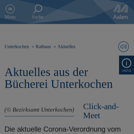
D
i
Menu
Suche
r
e
k
t
z
Unterkochen
Rathaus
Aktuelles
u
m
I
Aktuelles aus der
n
h
Bücherei Unterkochen
a
l
t
s
Click-and-
p
(© Bezirksamt Unterkochen)
r
Meet
i
n
Die aktuelle Corona-Verordnung vom
g