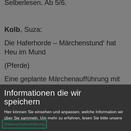
Selberlesen. Ab 5/6.
Kolb
, Suza:
Die Haferhorde – Märchenstund‘ hat
Heu im Mund
(Pferde)
Eine geplante Märchenaufführung mit
der Haferhorde sorgt für jede Menge
Informationen die wir
Trubel! - Haferhorde Band 17. Ab 8.
speichern
Hier können Sie einsehen und anpassen, welche Information wir
über Sie sammeln.
Um mehr zu erfahren, lesen Sie bitte unsere
Sterr
, Thomas:
Datenschutzerklärung
.