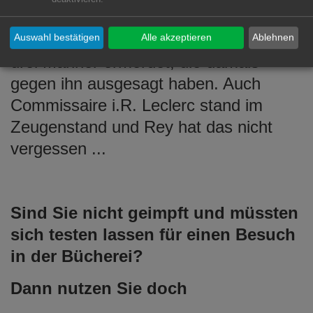
vergangenen 25 Jahren hat sich
Rachedurst aufgestaut, nun werden
Auswahl bestätigen
Alle akzeptieren
Ablehnen
drei Männer ermordet, die damals
gegen ihn ausgesagt haben. Auch
Commissaire i.R. Leclerc stand im
Zeugenstand und Rey hat das nicht
vergessen ...
Sind Sie nicht geimpft und müssten
sich testen lassen für einen Besuch
in der Bücherei?
Dann nutzen Sie doch