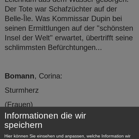
Der Tote war Schafzüchter auf der
Belle-Île. Was Kommissar Dupin bei
seinen Ermittlungen auf der "schönsten
Insel der Welt" erwartet, übertrifft seine
schlimmsten Befürchtungen...
Bomann
, Corina:
Sturmherz
(Frauen)
Informationen die wir
Die Sturmflutnacht 1962 in Hamburg
speichern
trennt zwei junge Liebende, jeder hält
Hier können Sie einsehen und anpassen, welche Information wir
den anderen für tot. 20 Jahre später