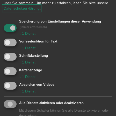
über Sie sammeln.
Um mehr zu erfahren, lesen Sie bitte unsere
treffen sie sich zufällig wieder. Lässt
Datenschutzerklärung
.
sich die Uhr zurückdrehen, auch wenn
Speicherung von Einstellungen dieser Anwendung
beide inzwischen neue Familien
(immer erforderlich)
gegründet haben? Konnte die große
↓
1
Dienst
Flut eine große Liebe tatsächlich
Vorlesefunktion für Text
zerstören?
↓
1
Dienst
Schriftdarstellung
↓
1
Dienst
Lagrange
, Pierre:
Kartenanzeige
↓
1
Dienst
Düstere Provence
Abspielen von Videos
↓
1
Dienst
(Krimi)
Alle Dienste aktivieren oder deaktivieren
Gangsterboss Louis Rey kommt aus
Mit diesem Schalter können Sie alle Dienste aktivieren oder
dem Gefängnis frei. In den
deaktivieren.