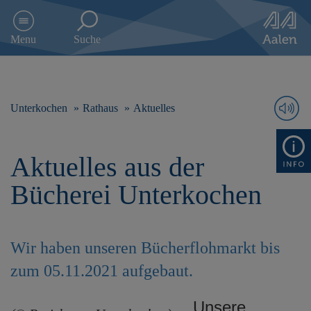
D
i
Menu
Suche
r
e
k
t
z
Unterkochen
Rathaus
Aktuelles
u
m
I
Aktuelles aus der
n
h
Bücherei Unterkochen
a
l
t
s
Wir haben unseren Bücherflohmarkt bis
p
r
zum 05.11.2021 aufgebaut.
i
n
Unsere
g