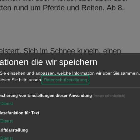
akten rund um Pferde und Reiten. Ab 8.
eistert. Sich im Schnee kugeln, einen
en: was für ein Spaß! Herr Hase sieht
ationen die wir speichern
nd macht sich mit der Schneeschippe
Sie einsehen und anpassen, welche Information wir über Sie sammeln.
n sie doch noch Gemeinsamkeiten. Ab
 lesen Sie bitte unsere
Datenschutzerklärung
.
icherung von Einstellungen dieser Anwendung
(immer erforderlich)
ie Mutprobe
Dienst
lesefunktion für Text
Dienst
riftdarstellung
hte gemeinsam mit seinem Freund,
Dienst