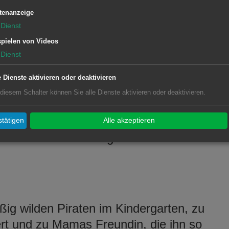
ungel übernachten. Aber unterwegs
tenanzeige
gen, bei denen sich einer der beiden
Dienst
st, wenn sie tatsächlich dem Tiger
pielen von Videos
Dienst
e Dienste aktivieren oder deaktivieren
 diesem Schalter können Sie alle Dienste aktivieren oder deaktivieren.
rfährst du, was Lisa alles mit ihm
tätigen
Alle akzeptieren
em kleinen Hund achtgeben muss. Ab 6.
ig wilden Piraten im Kindergarten, zu
rt und zu Mamas Freundin, die ihn so