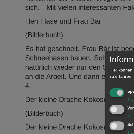
sich. - Mit vielen interessanten F
Herr Hase und Frau Bär
(Bilderbuch)
Es hat geschneit. Frau Bär ist beg
Schneehasen bauen, Schlitten fahr
Inform
natürlich wieder nur den Stress u
Hier können 
an die Arbeit. Und dann entdecke
zu erfahren,
4.
Spe
Der kleine Drache Kokosnuss – D
↓
1
Vor
(Bilderbuch)
↓
1
Sch
Der kleine Drache Kokosnuss möc
↓
1