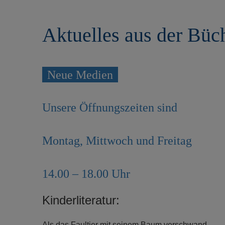
r
e
i
n
Aktuelles aus der Büc
n
g
e
n
Neue Medien
Unsere Öffnungszeiten sind
Montag, Mittwoch und Freitag
14.00 – 18.00 Uhr
Kinderliteratur:
Als das Faultier mit seinem Baum verschwand