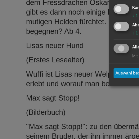
dem Fressdrachen Oskar, im Dsch
Kar
gibt es dann noch einige Begegnun
↓
1
mutigen Helden fürchtet. Und was i
Abs
begegnen? Ab 4.
↓
1
Lisas neuer Hund
All
Mit
(Erstes Lesealter)
Wuffi ist Lisas neuer Welpe. Hier e
Auswahl bes
erlebt und worauf man bei so ein
Max sagt Stopp!
(Bilderbuch)
"Max sagt Stopp!": zu den übermäß
seinem Bruder, der ihn immer ärge