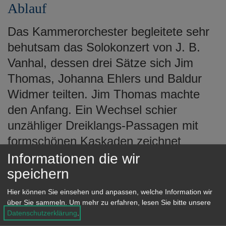
Ablauf
Das Kammerorchester begleitete sehr
behutsam das Solokonzert von J. B.
Vanhal, dessen drei Sätze sich Jim
Thomas, Johanna Ehlers und Baldur
Widmer teilten. Jim Thomas machte
den Anfang. Ein Wechsel schier
unzähliger Dreiklangs-Passagen mit
formschönen Kaskaden zeichnet
diesen ersten Satz aus, der vom
Informationen die wir
Solisten überaus ausdrucksstark und
speichern
mit höchst technischer Brillanz
Hier können Sie einsehen und anpassen, welche Information wir
gemeistert wurde. Den zweiten Satz,
über Sie sammeln.
Um mehr zu erfahren, lesen Sie bitte unsere
Datenschutzerklärung
.
das Adagio, übernahm Johanna Ehlers,