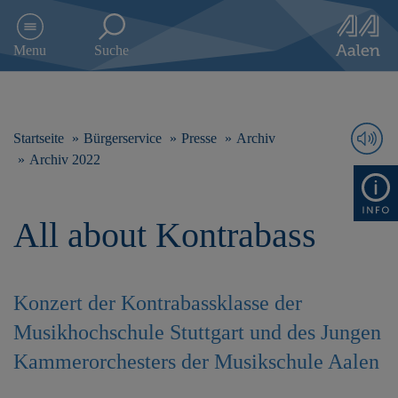
D
i
Menu
Suche
r
e
k
t
z
Startseite
Bürgerservice
Presse
Archiv
u
Archiv 2022
m
I
n
All about Kontrabass
h
a
l
t
s
Konzert der Kontrabassklasse der
p
Musikhochschule Stuttgart und des Jungen
r
i
Kammerorchesters der Musikschule Aalen
n
g