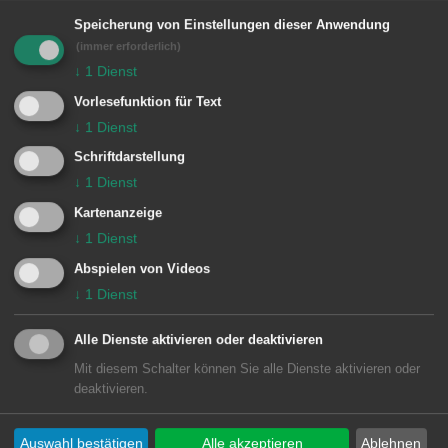
die sehr einfühlsam die schönen,
Speicherung von Einstellungen dieser Anwendung
Gesangspassagen gestaltete und,
(immer erforderlich)
↓
1
Dienst
besonders in der Solokadenz, sehr
Vorlesefunktion für Text
virtuos das gesamte Griffbrett bediente.
↓
1
Dienst
Den finalen dritten Satz wusste Baldur
Schriftdarstellung
Widmer trotz rasantem Tempo überaus
↓
1
Dienst
geschmeidig und gekonnt darzubieten.
Kartenanzeige
Es folgten nun Werke für acht
↓
1
Dienst
Kontrabässe. Die „Sinfonia piccola“ von
Abspielen von Videos
Bertold Hummel faszinierte durch
↓
1
Dienst
abwechslungsreiche, farbige Klänge.
Alle Dienste aktivieren oder deaktivieren
Das Stück „Leremy“ aus „Bass Parol“
Mit diesem Schalter können Sie alle Dienste aktivieren oder
von Stefan Schäfer erfreute mit
deaktivieren.
jazzigen Rhythmen. War es „Yesterday“
Auswahl bestätigen
Alle akzeptieren
Ablehnen