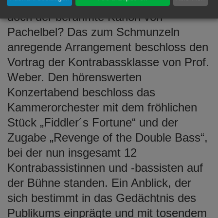
von den Beatles oder war es vielleicht
doch der berühmte Kanon von
Pachelbel? Das zum Schmunzeln
anregende Arrangement beschloss den
Vortrag der Kontrabassklasse von Prof.
Weber. Den hörenswerten
Konzertabend beschloss das
Kammerorchester mit dem fröhlichen
Stück „Fiddler´s Fortune“ und der
Zugabe „Revenge of the Double Bass“,
bei der nun insgesamt 12
Kontrabassistinnen und -bassisten auf
der Bühne standen. Ein Anblick, der
sich bestimmt in das Gedächtnis des
Publikums einprägte und mit tosendem