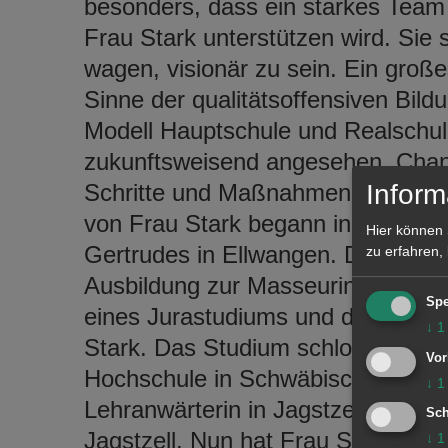
besonders, dass ein starkes Team
Frau Stark unterstützen wird. Sie 
wagen, visionär zu sein. Ein große
Sinne der qualitätsoffensiven Bil
Modell Hauptschule und Realschule
zukunftsweisend angesehen. Chan
Schritte und Maßnahmen sind erfo
Inform
von Frau Stark begann in Schwabs
Hier können 
Gertrudes in Ellwangen. Die Gymna
zu erfahren,
Ausbildung zur Masseurin und med
Spe
eines Jurastudiums und die Famil
↓
1
Stark. Das Studium schloss Frau 
Vor
Hochschule in Schwäbisch Gmünd 
↓
1
Lehranwärterin in Jagstzell, Lehrer
Sch
Jagstzell. Nun hat Frau Stark die
↓
1