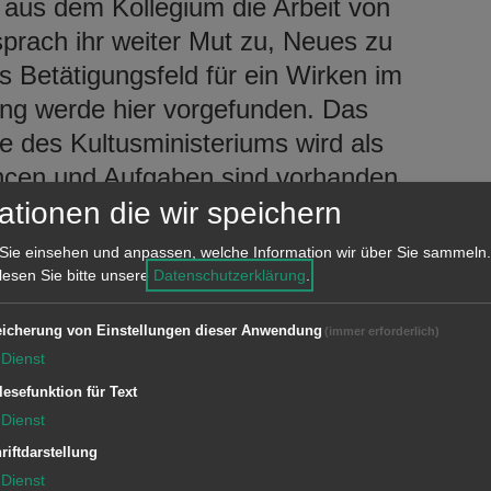
 aus dem Kollegium die Arbeit von
sprach ihr weiter Mut zu, Neues zu
s Betätigungsfeld für ein Wirken im
dung werde hier vorgefunden. Das
 des Kultusministeriums wird als
cen und Aufgaben sind vorhanden,
rderlich. Der schulische Werdegang
ationen die wir speichern
berg/Buch an der Realschule und St.
Sie einsehen und anpassen, welche Information wir über Sie sammeln.
sialzeit und insbesondere die
 lesen Sie bitte unsere
Datenschutzerklärung
.
izinischen Bademeisterin, der Beginn
icherung von Einstellungen dieser Anwendung
(immer erforderlich)
ienphase prägten das Leben von Frau
Dienst
Stark an der Pädagogischen
lesefunktion für Text
ab. Frau Stark war darüber hinaus
Dienst
in in Kressberg und Rektorin in
riftdarstellung
 Leitung an der Kocherburgschule
Dienst