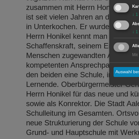
zusammen mit Herrn Honikel, dem
Kar
↓
1
ist seit vielen Jahren an der Gru
Abs
in Unterkochen. Er wurde neu in d
↓
1
Herrn Honikel kennt man seit viele
Schaffenskraft, seinem Engagemen
All
Menschen zugewandten Art. Schül
Mit
kompetenten Ansprechpartner bei 
Auswahl bes
den beiden eine Schule, in der al
Lernende. Oberbürgermeister Ger
Herrn Honikel für das neue und kü
sowie als Konrektor. Die Stadt Aal
Schulleitung im Gesamten. Ortsvor
neue Strukturierung der Schule v
Grund- und Hauptschule mit Werk