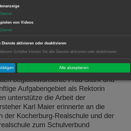
 Konrektor, übernommen. Herr Honikel
tenanzeige
Dienst
nd- und Hauptschule mit Werkrealschule
pielen von Videos
as Amt des Konrektors eingesetzt.
Dienst
n Jahren an der Schule mit seiner
t und seiner persönlichen dem
e Dienste aktivieren oder deaktivieren
er und Eltern haben einen
 diesem Schalter können Sie alle Dienste aktivieren oder deaktivieren.
Herrn Honikel. Frau Stock wünschte
tätigen
Alle akzeptieren
le willkommen sind: Lehrende und
lach beglückwünschte Frau Stark und
nftige Aufgabengebiet als Rektorin
en unterstütze die Arbeit der
steher Karl Maier erinnerte an die
on der Kocherburg-Realschule und der
realschule zum Schulverbund