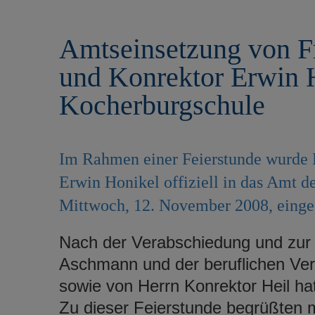
r
e
i
n
Amtseinsetzung von Fr
n
g
und Konrektor Erwin H
e
n
Kocherburgschule
Im Rahmen einer Feierstunde wurde F
Erwin Honikel offiziell in das Amt 
Mittwoch, 12. November 2008, einges
Nach der Verabschiedung und zur
Aschmann und der beruflichen Ve
sowie von Herrn Konrektor Heil ha
Zu dieser Feierstunde begrüßten m