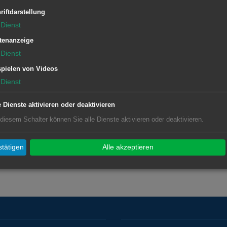
nen steht das Sportamt unter der
riftdarstellung
er 52-1195 zur Verfügung.
Dienst
tenanzeige
Dienst
pielen von Videos
Dienst
e Dienste aktivieren oder deaktivieren
 diesem Schalter können Sie alle Dienste aktivieren oder deaktivieren.
tätigen
Alle akzeptieren