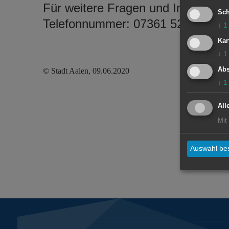
Für weitere Fragen und Informatio
Sch
Telefonnummer: 07361 52-1145 od
↓
1
Kar
↓
1
Abs
© Stadt Aalen, 09.06.2020
↓
1
All
Mit
Auswahl bes