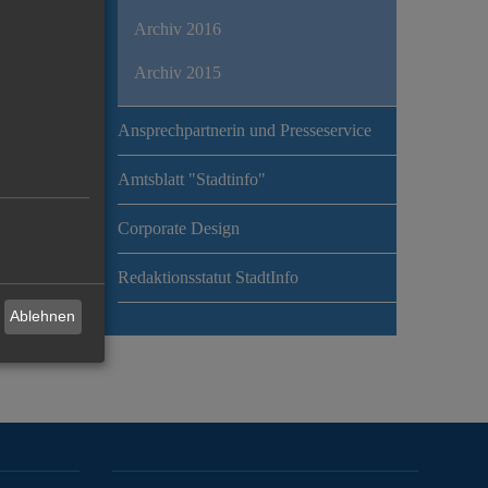
Archiv 2016
Archiv 2015
Ansprechpartnerin und Presseservice
Amtsblatt "Stadtinfo"
Corporate Design
Redaktionsstatut StadtInfo
Ablehnen