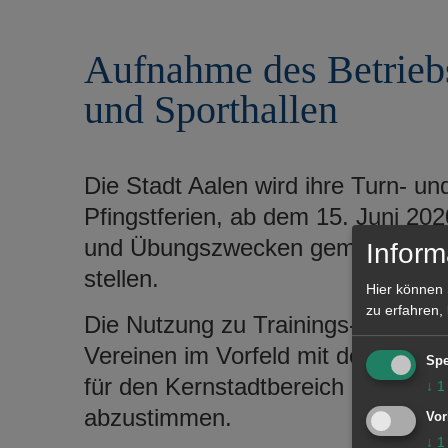
r
e
i
n
Aufnahme des Betriebs
n
g
und Sporthallen
e
n
Die Stadt Aalen wird ihre Turn- un
Pfingstferien, ab dem 15. Juni 202
und Übungszwecken gemäß der Co
Inform
stellen.
Hier können 
zu erfahren,
Die Nutzung zu Trainings- und Üb
Vereinen im Vorfeld mit der jewei
Spe
für den Kernstadtbereich mit dem 
↓
1
abzustimmen.
Vor
↓
1