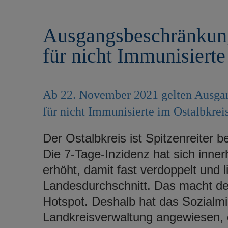
r
e
i
n
Ausgangsbeschränkung
n
g
für nicht Immunisierte
e
n
Ab 22. November 2021 gelten Ausgan
für nicht Immunisierte im Ostalbkreis
Der Ostalbkreis ist Spitzenreiter 
Die 7-Tage-Inzidenz hat sich inne
erhöht, damit fast verdoppelt und l
Landesdurchschnitt. Das macht de
Hotspot. Deshalb hat das Sozialmi
Landkreisverwaltung angewiesen, 