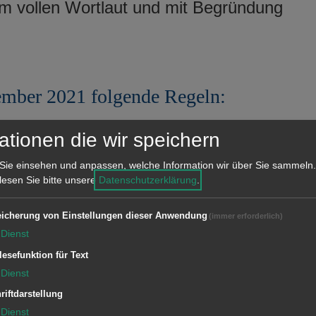
m vollen Wortlaut und mit Begründung
ember 2021 folgende Regeln:
e hinausgehende 2G-
ationen die wir speichern
Sie einsehen und anpassen, welche Information wir über Sie sammeln.
ngen ist
ausschließlich
 lesen Sie bitte unsere
Datenschutzerklärung
.
d Besuchern bzw. Kundinnen und
icherung von Einstellungen dieser Anwendung
(immer erforderlich)
Dienst
lesefunktion für Text
e für Personen, die sich nicht impfen
Dienst
nden Regelungen nicht, d.h. für diese
riftdarstellung
rhin das Vorliegen eines
Dienst