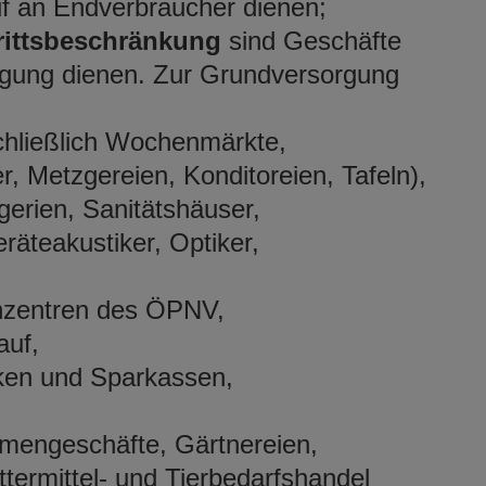
f an Endverbraucher dienen;
ittsbeschränkung
sind Geschäfte
rgung dienen. Zur Grundversorgung
schließlich Wochenmärkte,
, Metzgereien, Konditoreien, Tafeln),
erien, Sanitätshäuser,
räteakustiker, Optiker,
enzentren des ÖPNV,
auf,
nken und Sparkassen,
umengeschäfte, Gärtnereien,
ermittel- und Tierbedarfshandel