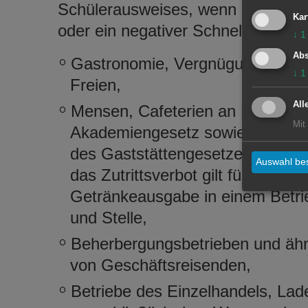
Schülerausweises, wenn an regel
Kar
oder ein negativer Schnelltest für 
↓
1
Abs
Gastronomie, Vergnügungsstätte
↓
1
Freien,
All
Mensen, Cafeterien an Hochsch
Mit
Akademiengesetz sowie Betriebs
des Gaststättengesetzes (GastG)
Auswahl bes
das Zutrittsverbot gilt für jede 
Getränkeausgabe in einem Betrie
und Stelle,
Beherbergungsbetrieben und ähn
von Geschäftsreisenden,
Betriebe des Einzelhandels, Lad