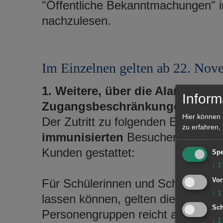
"Öffentliche Bekanntmachungen" i
nachzulesen.
Im Einzelnen gelten ab 22. Nov
1. Weitere, über die Alarmstuf
Inform
Zugangsbeschränkungen:
Hier können 
Der Zutritt zu folgenden Einrichtu
zu erfahren,
immunisierten
Besucherinnen un
Kunden gestattet:
Spe
↓
1
Vor
Für Schülerinnen und Schüler sowi
↓
1
lassen können, gelten die vorstehe
Sch
Personengruppen reicht auch weite
↓
1