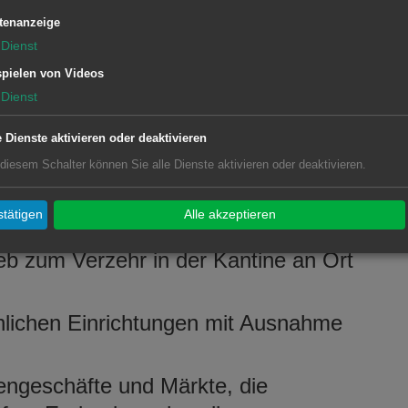
mäßigen Testungen teilgenommen wird,
tenanzeige
den Zutritt zu Einrichtungen aus.
Dienst
pielen von Videos
n und ähnlichen Einrichtungen im
Dienst
e Dienste aktivieren oder deaktivieren
ulen und Akademien nach dem
 diesem Schalter können Sie alle Dienste aktivieren oder deaktivieren.
kantinen im Sinne von § 25 Absatz 1
 für externe Personen im Freien, d.h.
tätigen
Alle akzeptieren
Versorgung mit Essens- und
b zum Verzehr in der Kantine an Ort
lichen Einrichtungen mit Ausnahme
engeschäfte und Märkte, die