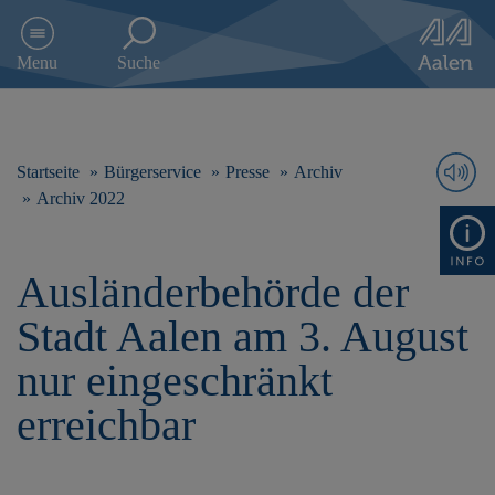
D
i
Menu
Suche
r
e
k
t
z
Startseite
Bürgerservice
Presse
Archiv
u
Archiv 2022
m
I
n
Ausländerbehörde der
h
a
Stadt Aalen am 3. August
l
t
nur eingeschränkt
s
p
erreichbar
r
i
n
g