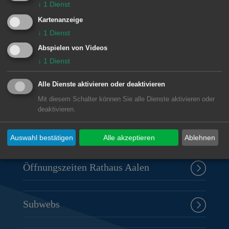
↓
1
Dienst
Kartenanzeige
↓
1
Dienst
Abspielen von Videos
Unsere Anschrift
↓
1
Dienst
Rathaus Aalen
Alle Dienste aktivieren oder deaktivieren
Marktplatz 30
Mit diesem Schalter können Sie alle Dienste aktivieren oder
73430
Aalen
deaktivieren.
07361 52-0
presseamt@aalen.de
Auswahl bestätigen
Alle akzeptieren
Ablehnen
Öffnungszeiten Rathaus Aalen
Subwebs