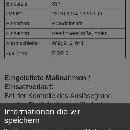
Einsatznr.:
337
e
n
Datum:
28.10.2014 13:50 Uhr
Einsatzart:
Brandeinsatz
Einsatzort:
Beethovenstraße, Aalen
Alarmschleife:
909; 916; 941
zus. Info:
F BR 5
Eingeleitete Maßnahmen /
Einsatzverlauf:
Bei der Kontrolle des Auslösegrund
wurden Flachdachschweißarbeiten
Informationen die wir
erkundet. Durch die Dehnfuge gelangte
speichern
Rauch in die Zwischendecke, wodurch