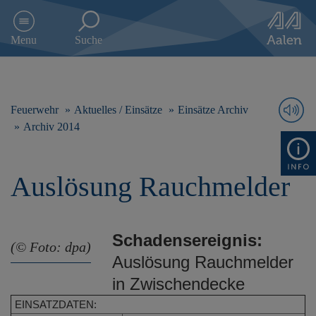
D
i
Menu
Suche
r
e
k
t
z
Feuerwehr
Aktuelles / Einsätze
Einsätze Archiv
u
Archiv 2014
m
I
n
Auslösung Rauchmelder
h
a
l
t
Schadensereignis:
s
(© Foto: dpa)
p
Auslösung Rauchmelder
r
in Zwischendecke
i
n
EINSATZDATEN:
g