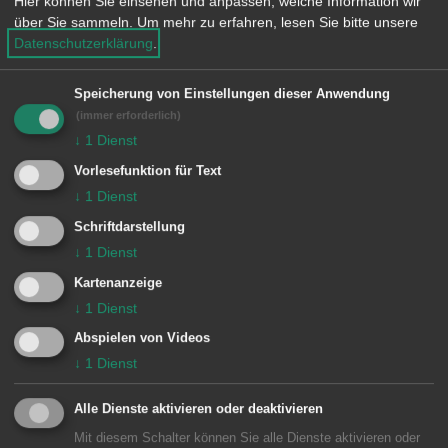
der Rauchmelder auslöste.
Hier können Sie einsehen und anpassen, welche Information wir
über Sie sammeln.
Um mehr zu erfahren, lesen Sie bitte unsere
Datenschutzerklärung
.
Besondere Vorkommnisse:
Speicherung von Einstellungen dieser Anwendung
(immer erforderlich)
↓
1
Dienst
Einheiten Feuerwehr Aalen:
Vorlesefunktion für Text
Kommando
1/10 KDOW
↓
1
Dienst
1 Aalen
1/33 DLA
Schriftdarstellung
1/42 LF 8/6
↓
1
Dienst
1/44 LF 16/12
Kartenanzeige
↓
1
Dienst
4 Unterkochen
4/44 LF 16/12
Abspielen von Videos
↓
1
Dienst
Alle Dienste aktivieren oder deaktivieren
Mit diesem Schalter können Sie alle Dienste aktivieren oder